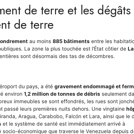
ent de terre et les dégâts
nt de terre
fondrement
au moins
885 bâtiments
entre les habitati
publiques. La zone la plus touchée est l’État côtier de
La
 entières sont désormais des tas de décombres.
 aéroport du pays, a été
gravement endommagé et fer
ré environ
1,2 million de tonnes de débris
seulement d
mbreux immeubles se sont effondrés, les rues sont jonc
nt passé leurs premières nuits dehors. Une vingtaine
hô
randa, Aragua, Carabobo, Falcón et Lara, ainsi que le di
s
et le système de santé est immédiatement arrivé à
se socio-économique que traverse le Venezuela depuis 