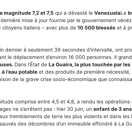
 magnitude 7,2 et 7,5
qui a dévasté le
Venezuela
Le
b
a dernière mise à jour fournie par le gouvernement vénéz
 citoyens italiens – avec plus de
10 500 blessés
et à p
in dernier à seulement 39 secondes d’intervalle, ont pr
nt le déplacement d’environ 16 000 personnes. Il grand
euses.
Dans l’État de
La Guaira, la plus touchée par les
à l’eau potable
et des produits de première nécessité, 
ison de la grave crise socio-économique que connaissa
gnitude comprise entre 4,5 et 4,8, a rendu les opérations
ges ne s’arrêtent pas : hier 30 juin, un
enfant de 3 ans
deux tremblements de terre les plus violents et dans les
é sauvés des décombres d’un immeuble effondré à La Gu