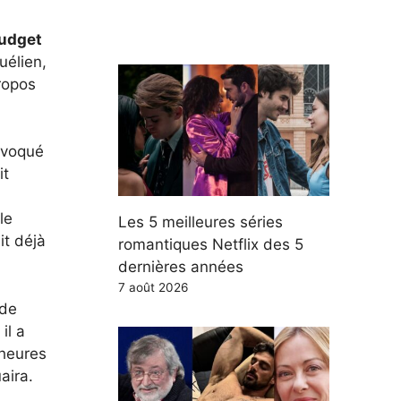
udget
uélien,
ropos
ovoqué
it
le
Les 5 meilleures séries
it déjà
romantiques Netflix des 5
dernières années
7 août 2026
 de
il a
 heures
aira.