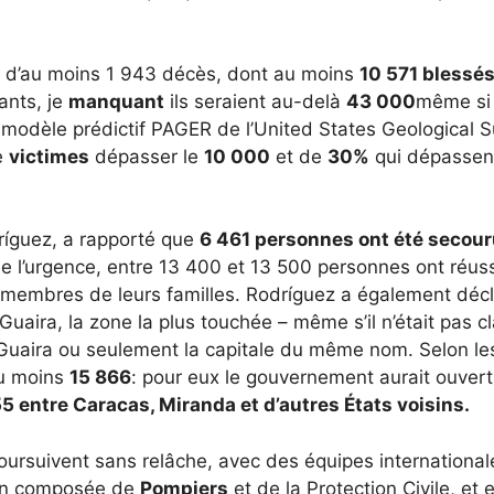
at d’au moins 1 943 décès, dont au moins
10 571 blessé
ants, je
manquant
ils seraient au-delà
43 000
même si 
le modèle prédictif PAGER de l’United States Geological 
e
victimes
dépasser le
10 000
et de
30%
qui dépassent
ríguez, a rapporté que
6 461 personnes ont été secou
e l’urgence, entre 13 400 et 13 500 personnes ont réuss
 membres de leurs familles. Rodríguez a également déc
Guaira, la zone la plus touchée – même s’il n’était pas cla
a Guaira ou seulement la capitale du même nom. Selon le
au moins
15 866
: pour eux le gouvernement aurait ouver
5 entre Caracas, Miranda et d’autres États voisins.
ursuivent sans relâche, avec des équipes international
sion composée de
Pompiers
et de la Protection Civile, et 