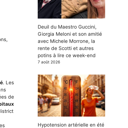
Deuil du Maestro Guccini,
Giorgia Meloni et son amitié
ons,
avec Michele Morrone, la
rente de Scotti et autres
potins à lire ce week-end
7 août 2026
mé
. Les
ans
hées de
pitaux
strict
Hypotension artérielle en été
des