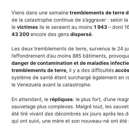
Viens dans une semaine
tremblements de terre de
de la catastrophe continue de s’aggraver : selon l
le
victimes
ils le seraient au moins
1 943
– dont 16
43 200
encore des gens
dispersé
.
Les deux tremblements de terre, survenus le 24 ju
l’effondrement d’au moins 885 bâtiments, provoqua
danger de contamination et de maladies infecti
tremblements de terre,
il y a des difficultés
accès 
système de santé étant surchargé également en ra
le Venezuela avant la catastrophe.
En attendant, le
répliques
: le plus fort, d’une ma
sauvetage plus complexes. Malgré tout, les sauveta
été tiré vivant des décombres six jours après les 
qui ont suivi, une mère et son nouveau-né ont ét