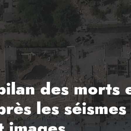
bilan des morts 
rès les séismes
et images