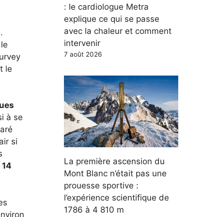
: le cardiologue Metra
explique ce qui se passe
avec la chaleur et comment
s
.
intervenir
le
7 août 2026
Survey
 le
rues
i à se
laré
ir si
s
La première ascension du
t
14
Mont Blanc n’était pas une
prouesse sportive :
l’expérience scientifique de
es
1786 à 4 810 m
environ