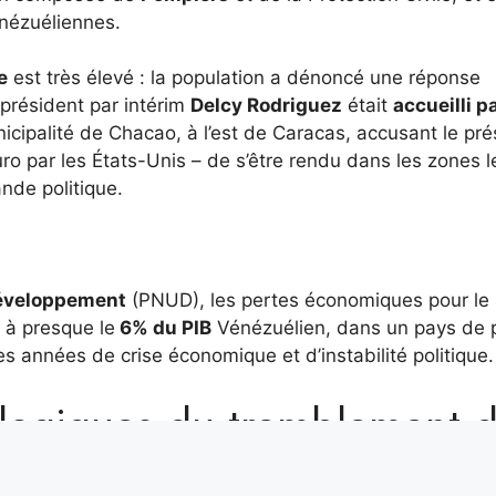
énézuéliennes.
e
est très élevé : la population a dénoncé une réponse
président par intérim
Delcy Rodriguez
était
accueilli p
nicipalité de Chacao, à l’est de Caracas, accusant le pré
ro par les États-Unis – de s’être rendu dans les zones l
nde politique.
développement
(PNUD), les pertes économiques pour le
 à presque le
6% du PIB
Vénézuélien, dans un pays de 
es années de crise économique et d’instabilité politique.
ologiques du tremblement 