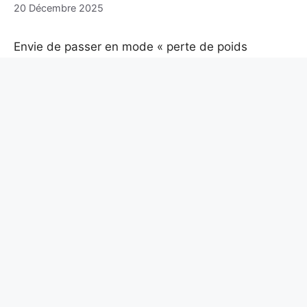
20 Décembre 2025
Envie de passer en mode « perte de poids
express » sans avaler un shaker douteux ou faire
vœu de salade tristesse