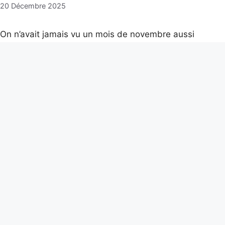
20 Décembre 2025
On n’avait jamais vu un mois de novembre aussi
glacial : 20 cm de neige à Paris, records fracassés
et