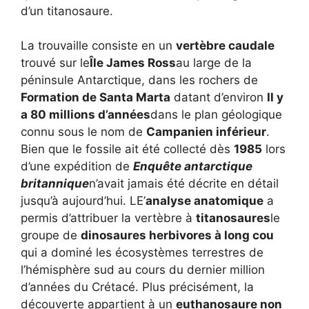
d’un titanosaure.
La trouvaille consiste en un
vertèbre caudale
trouvé sur le
Île James Ross
au large de la
péninsule Antarctique, dans les rochers de
Formation de Santa Marta
datant d’environ
Il y
a 80 millions d’années
dans le plan géologique
connu sous le nom de
Campanien inférieur
.
Bien que le fossile ait été collecté dès
1985
lors
d’une expédition de
Enquête antarctique
britannique
n’avait jamais été décrite en détail
jusqu’à aujourd’hui. LE’
analyse anatomique
a
permis d’attribuer la vertèbre à
titanosaures
le
groupe de
dinosaures herbivores à long cou
qui a dominé les écosystèmes terrestres de
l’hémisphère sud au cours du dernier million
d’années du Crétacé. Plus précisément, la
découverte appartient à un
euthanosaure non