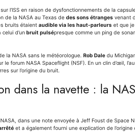
sur l’ISS en raison de dysfonctionnements de la capsul
sion de la NASA au Texas de
des sons étranges
venant 
es bruits étaient
audible via les haut-parleurs
et que je 
 celui d’un
bruit pulsé
presque comme un ping de sonar
 de la NASA sans le météorologue.
Rob Dale
du Michigan
ur le forum NASA Spaceflight (NSF). En un clin d’œil, l’a
res sur l’origine du bruit.
son dans la navette : la NA
a NASA, dans une note envoyée à Jeff Foust de Space 
arrêté
et a également fourni une explication de l’origine