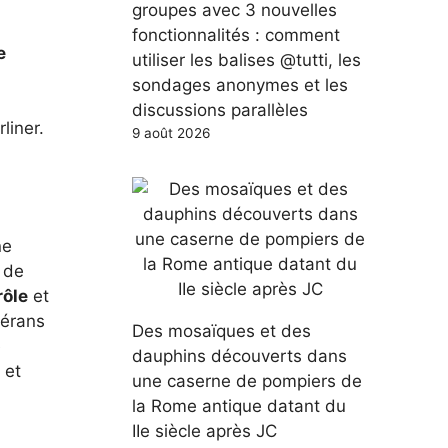
groupes avec 3 nouvelles
fonctionnalités : comment
e
utiliser les balises @tutti, les
sondages anonymes et les
discussions parallèles
liner.
9 août 2026
ne
 de
rôle
et
térans
Des mosaïques et des
e
dauphins découverts dans
et
une caserne de pompiers de
la Rome antique datant du
IIe siècle après JC