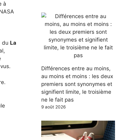
e à
a NASA
à
e du
La
l,
e
évus.
Différences entre au moins,
au moins et moins : les deux
re.
premiers sont synonymes et
signifient limite, le troisième
ne le fait pas
ule
9 août 2026