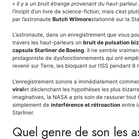
«
Il y a un bruit étrange provenant du haut-parleur
l’incipit d’un livre de science-fiction, mais c’est 
par l’astronaute
Butch Wilmore
stationné sur la Sta
L’astronaute, dans un enregistrement que vous pou
travers les haut-parleurs un
bruit de pulsation bi
capsule Starliner de Boeing
. Il ne semble vraimen
protagoniste de dysfonctionnements qui ont empêc
revenir sur Terre, les bloquant sur l’ISS pendant 8
L’enregistrement sonore a immédiatement commencé
viral
et déclenchant les hypothèses les plus bizarr
imaginatives, la NASA a pris soin de rassurer tou
simplement de
interférence et rétroaction
entre l
Starliner.
Quel genre de son les as