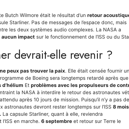
e Butch Wilmore était le résultat d’un
retour acoustiqu
psule Starliner. Pas de messages de l’espace donc, mais
tre les deux systèmes audio complexes. La NASA a
a aucun impact
sur le fonctionnement de l’ISS ou du Star
r devrait-elle revenir ?
 ne peux pas trouver la paix
. Elle était censée fournir u
e programme de Boeing sera longtemps retardé après que
s d’hélium
Et
problèmes avec les propulseurs de cont
traint la NASA à interdire le retour des astronautes vé
 attendu après 10 jours de mission. Puisqu’il n’y a pas d
ux astronautes devront rester longtemps sur l’ISS
8 mois
.
La capsule Starliner, quant à elle, reviendra
t l’ISS en marche.
6 septembre
et retour sur Terre le