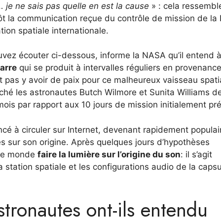
… je ne sais pas quelle en est la cause
» : cela ressembl
plutôt la communication reçue du contrôle de mission de l
tion spatiale internationale.
vez écouter ci-dessous, informe la NASA qu’il entend 
zarre
qui se produit à intervalles réguliers en provenanc
t pas y avoir de paix pour ce malheureux vaisseau spatia
hé les astronautes Butch Wilmore et Sunita Williams d
 mois par rapport aux 10 jours de mission initialement pr
 à circuler sur Internet, devenant rapidement populai
es sur son origine. Après quelques jours d’hypothèses
t le monde
faire la lumière sur l’origine du son
: il s’agit
a station spatiale et les configurations audio de la caps
tronautes ont-ils entendu