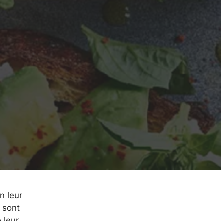
n leur
 sont
 leur