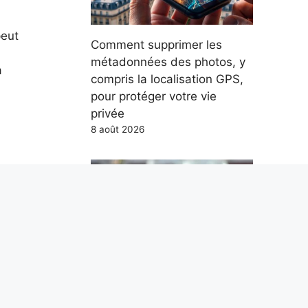
peut
Comment supprimer les
métadonnées des photos, y
a
compris la localisation GPS,
pour protéger votre vie
privée
8 août 2026
Nous ne méritons pas Paolo
Ruffini. Mais nous en avons