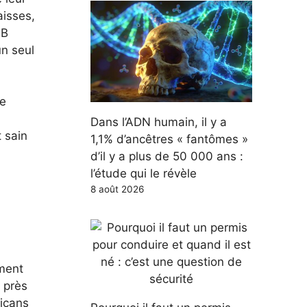
aisses,
 B
un seul
de
Dans l’ADN humain, il y a
t sain
1,1% d’ancêtres « fantômes »
d’il y a plus de 50 000 ans :
l’étude qui le révèle
8 août 2026
iment
t près
ricans