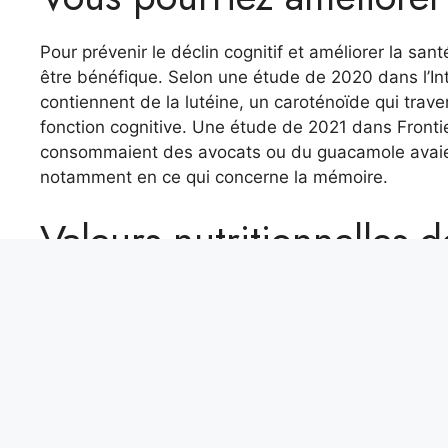
Pour prévenir le déclin cognitif et améliorer la 
être bénéfique. Selon une étude de 2020 dans l’Int
contiennent de la lutéine, un caroténoïde qui trav
fonction cognitive. Une étude de 2021 dans Frontie
consommaient des avocats ou du guacamole avaient
notamment en ce qui concerne la mémoire.
Valeurs nutritionnelles d
Selon l’USDA, un avocat contient :
Calories : 322
Glucides totaux : 17 g
Fibres alimentaires : 14 g
Sucres ajoutés : 0 g
Protéines : 4 g