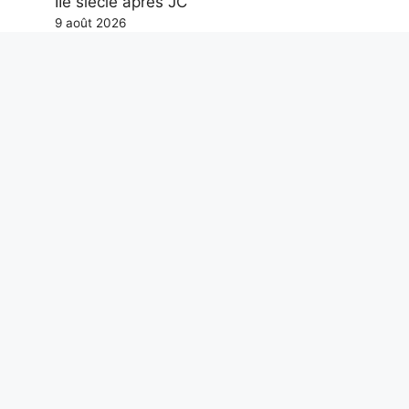
IIe siècle après JC
9 août 2026
Le premier massacre collectif au Kenya il
y a 10 mille ans à Nataruk : guerre
préhistorique entre chasseurs nomades
9 août 2026