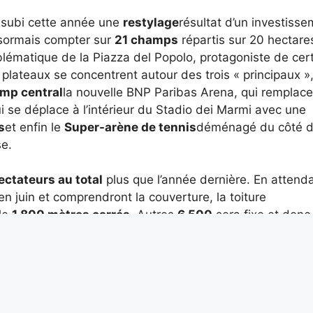
 a subi cette année une
restylage
résultat d’un investiss
ésormais compter sur
21 champs
répartis sur 20 hectares
blématique de la Piazza del Popolo, protagoniste de cer
plateaux se concentrent autour des trois « principaux »,
mp central
la nouvelle BNP Paribas Arena, qui remplace
i se déplace à l’intérieur du Stadio dei Marmi avec une
s
et enfin le
Super-arène de tennis
déménagé du côté d
se.
ectateurs au total
plus que l’année dernière. En attenda
en juin et comprendront la couverture, la toiture
le
1 800 mètres carrés
. Autres
6 500
sera fixe et donc 
300 mètres carrés
et devrait être prêt d’ici l’édition 2028
lie : utopie ou hypothèse