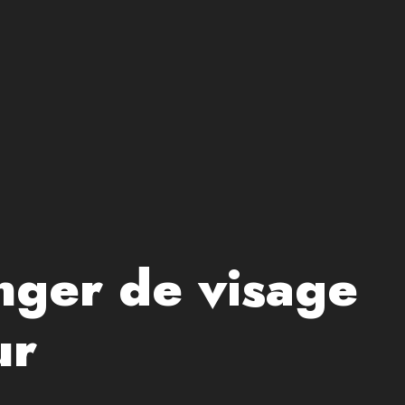
nger de visage
ur