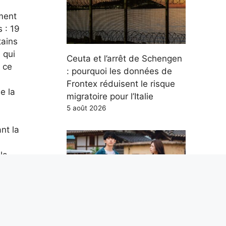
ement
 : 19
tains
 qui
Ceuta et l’arrêt de Schengen
 ce
: pourquoi les données de
Frontex réduisent le risque
e la
migratoire pour l’Italie
5 août 2026
nt la
la
.
Our Sticky Love : intrigue,