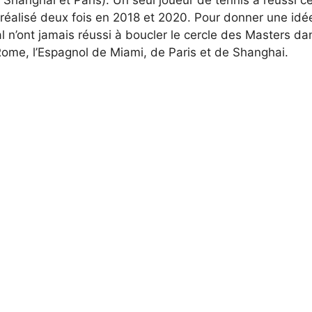
Shanghai et Paris). Un seul joueur de tennis a réussi ce
 réalisé deux fois en 2018 et 2020. Pour donner une idé
al n’ont jamais réussi à boucler le cercle des Masters da
Rome, l’Espagnol de Miami, de Paris et de Shanghai.