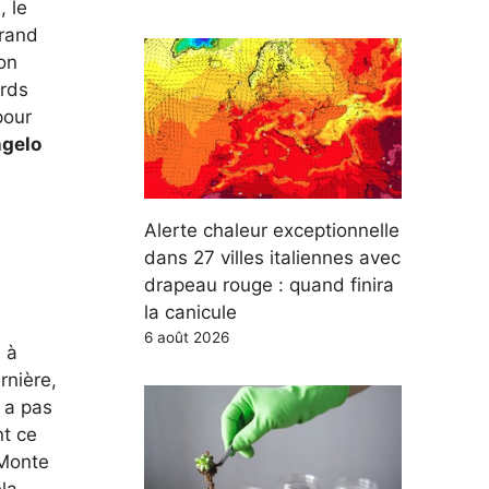
, le
grand
on
ords
pour
gelo
Alerte chaleur exceptionnelle
dans 27 villes italiennes avec
drapeau rouge : quand finira
la canicule
6 août 2026
 à
rnière,
y a pas
nt ce
 Monte