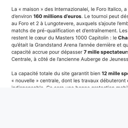
La « maison » des Internazionalei, le Foro Italico,
d’environ
160 millions d’euros
. Le tournoi peut d
au Foro et 2 à Lungotevere, auxquels s’ajoute l’em
matchs de pré-qualification et d’entraînement. Les 
restent le cœur du Masters 1000 Capitolin : le
Cha
qu’était la Grandstand Arena l’année dernière et qu
capacité accrue pour dépasser
7 mille spectateur
Centrale, à côté de l’ancienne Auberge de Jeunes
La capacité totale du site garantit bien
12 mille sp
« nouvelle » centrale, dont les travaux débuteront 
indispensable. Ce sera une bonne protection mobi
couverture, globalement, aura un
extension de 8 
Cinquième Chelem en Ita
réaliste ?