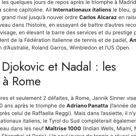
s les quelques jours de repos après le triomphe à Madrid
a scène capitoline. Ail
Internationaux italiens
le bleu, 
 grand rival jusqu’à nouvel ordre
Carlos Alcaraz
en rais
uveau dans l’histoire, en essayant de battre d’autres rec
visage, en élevant la barre des services et du prestige 
ident de la Fédération italienne de tennis et de padel,
An
 d’Australie, Roland Garros, Wimbledon et l’US Open.
 Djokovic et Nadal : les
e à Rome
ires et seulement 2 défaites, à Rome, Jannik Sinner vise
50 ans après le triomphe de
Adriano Panatta
(l’année de
ès celui de Raffaella Reggi). Mais dans l’assiette, il n’
rnationaux italiens, le Tyrol du Sud compléterait égaleme
ceau dans les neuf
Maîtrise 1000
(Indian Wells, Miami,