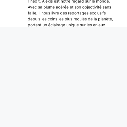
l’inédit, Alexis est notre regard sur le monde.
Avec sa plume acérée et son objectivité sans
faille, il nous livre des reportages exclusifs
depuis les coins les plus reculés de la planète,
portant un éclairage unique sur les enjeux
internationaux.
Reconnaissance faciale dans les
enquêtes, le décret AI Act approuvé :
quels changements et quelles sont les
limites
7 août 2026