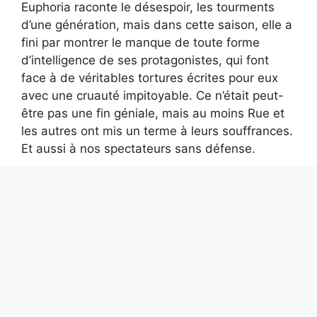
Euphoria raconte le désespoir, les tourments
d’une génération, mais dans cette saison, elle a
fini par montrer le manque de toute forme
d’intelligence de ses protagonistes, qui font
face à de véritables tortures écrites pour eux
avec une cruauté impitoyable. Ce n’était peut-
être pas une fin géniale, mais au moins Rue et
les autres ont mis un terme à leurs souffrances.
Et aussi à nos spectateurs sans défense.
représente les différents itinéraires des
pèlerins
les phases du processus industriel depuis la
semoule jusqu’au conditionnement
Alexis Tremblay
Aventurier dans l’âme et toujours en quête de