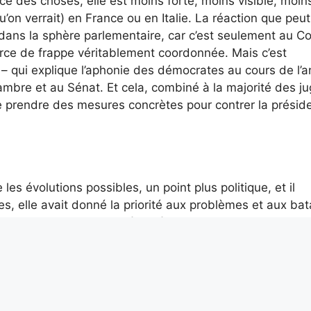
rce des choses, elle est moins forte, moins visible, moin
’on verrait) en France ou en Italie. La réaction que peut
t dans la sphère parlementaire, car c’est seulement au C
rce de frappe véritablement coordonnée. Mais c’est
e – qui explique l’aphonie des démocrates au cours de l’
ambre et au Sénat. Et cela, combiné à la majorité des j
e prendre des mesures concrètes pour contrer la présid
les évolutions possibles, un point plus politique, et il
 elle avait donné la priorité aux problèmes et aux bata
reux analystes l’avaient désignée comme l’une des causes
nés de leur plateforme programmatique habituelle – déf
care – pour adopter une approche basée sur l’annulation
t les droits LGBTQ. Offrant ainsi un bon jeu à la propagan