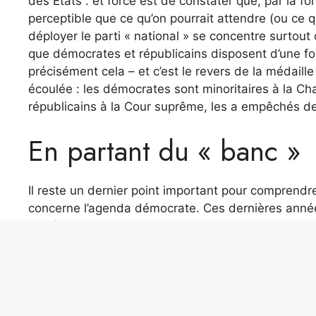
des États : et force est de constater que, par la fo
perceptible que ce qu’on pourrait attendre (ou ce qu
déployer le parti « national » se concentre surtou
que démocrates et républicains disposent d’une fo
précisément cela – et c’est le revers de la médaill
écoulée : les démocrates sont minoritaires à la Ch
républicains à la Cour suprême, les a empêchés d
En partant du « banc »
Il reste un dernier point important pour comprendre 
concerne l’agenda démocrate. Ces dernières années,
de l’éveil, et c’est pour cette raison que de nomb
débâcle de Harris. Les Démocrates s’étaient éloig
des moins aisés et du coût de la vie élevé, Obama
culture, l’inclusion, l’ultra-politiquement correct e
Maga et à Trump.