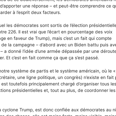
r d’apporter une réponse – et peut-être comprendre ce q
arder à l’esprit deux facteurs.
el les démocrates sont sortis de l’élection présidentiell
e 226. Il est vrai que l’écart en pourcentage des voix
age en faveur de Trump), mais c’est un fait qui compte
n de la campagne – d’abord avec un Biden battu puis av
eu – a donné l’idée d’une armée dépassée par une dérout
er. Et c’est en fait comme ça que ça s’est passé.
otre système de partis et le système américain, où le « 
taire, une ligne politique, un congrès) n’existe en fait p
est toutefois principalement chargé d’organiser tous le
tions présidentielles et, tout au plus, de coordonner les
 au cyclone Trump, est donc confiée aux démocrates au n