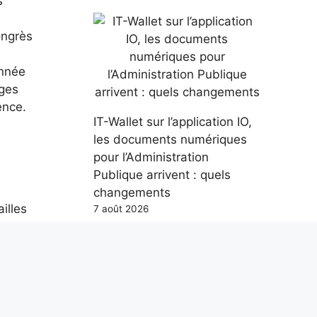
s
ongrès
année
uges
ence.
IT-Wallet sur l’application IO,
les documents numériques
pour l’Administration
Publique arrivent : quels
changements
illes
7 août 2026
 de la
ense
 de la
de