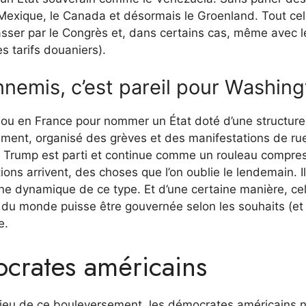
 Mexique, le Canada et désormais le Groenland. Tout cel
s passer par le Congrès et, dans certains cas, même avec l
 tarifs douaniers).
nnemis, c’est pareil pour Washin
– ou en France pour nommer un État doté d’une structure
rlement, organisé des grèves et des manifestations de ru
 : Trump est parti et continue comme un rouleau compre
ns arrivent, des choses que l’on oublie le lendemain. Il
ne dynamique de ce type. Et d’une certaine manière, ce
e du monde puisse être gouvernée selon les souhaits (et 
e.
ocrates américains
lieu de ce bouleversement, les démocrates américains n