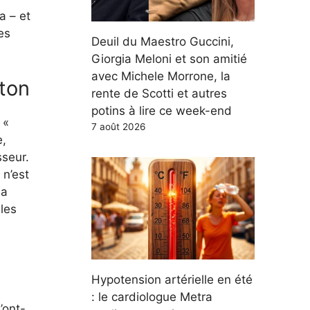
a – et
es
Deuil du Maestro Guccini,
Giorgia Meloni et son amitié
avec Michele Morrone, la
gton
rente de Scotti et autres
potins à lire ce week-end
 «
7 août 2026
e,
sseur.
 n’est
la
les
Hypotension artérielle en été
: le cardiologue Metra
’ont-