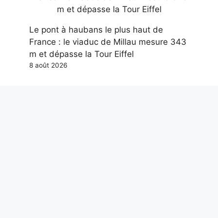
Le pont à haubans le plus haut de
France : le viaduc de Millau mesure 343
m et dépasse la Tour Eiffel
8 août 2026
L’éclipse solaire dans l’art, 7 ouvrages
sur l’événement astronomique : de
Grosz à la photo historique de
Berkowski
8 août 2026