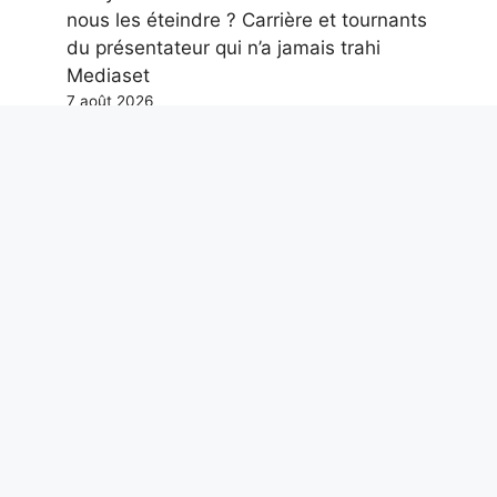
nous les éteindre ? Carrière et tournants
du présentateur qui n’a jamais trahi
Mediaset
7 août 2026
Le niveau du Pô n’a jamais été aussi bas
: la mer monte sur 25 km dans le Delta,
il y a une urgence de sécheresse
7 août 2026