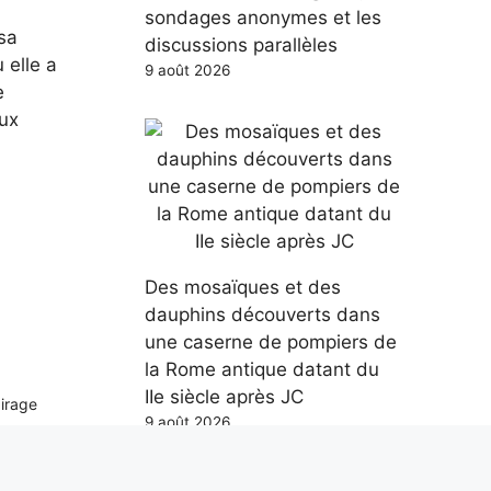
sondages anonymes et les
sa
discussions parallèles
 elle a
9 août 2026
e
eux
Des mosaïques et des
dauphins découverts dans
une caserne de pompiers de
la Rome antique datant du
IIe siècle après JC
airage
9 août 2026