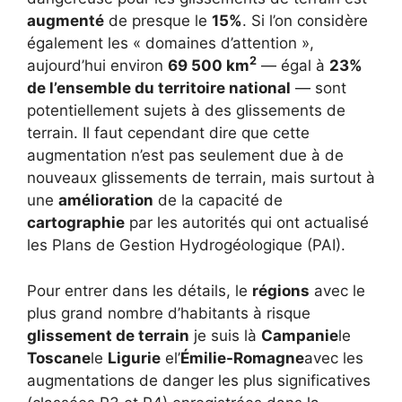
augmenté
de presque le
15%
. Si l’on considère
également les « domaines d’attention »,
2
aujourd’hui environ
69 500 km
— égal à
23%
de l’ensemble du territoire national
— sont
potentiellement sujets à des glissements de
terrain. Il faut cependant dire que cette
augmentation n’est pas seulement due à de
nouveaux glissements de terrain, mais surtout à
une
amélioration
de la capacité de
cartographie
par les autorités qui ont actualisé
les Plans de Gestion Hydrogéologique (PAI).
Pour entrer dans les détails, le
régions
avec le
plus grand nombre d’habitants à risque
glissement de terrain
je suis là
Campanie
le
Toscane
le
Ligurie
el’
Émilie-Romagne
avec les
augmentations de danger les plus significatives