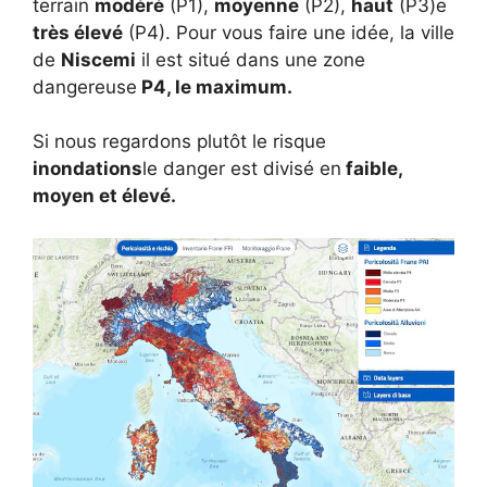
terrain
modéré
(P1),
moyenne
(P2),
haut
(P3)e
très élevé
(P4). Pour vous faire une idée, la ville
de
Niscemi
il est situé dans une zone
dangereuse
P4, le maximum.
Si nous regardons plutôt le risque
inondations
le danger est divisé en
faible,
moyen et élevé.