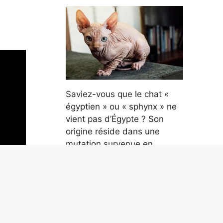
Saviez-vous que le chat «
égyptien » ou « sphynx » ne
vient pas d’Égypte ? Son
origine réside dans une
mutation survenue en
Amérique
8 août 2026