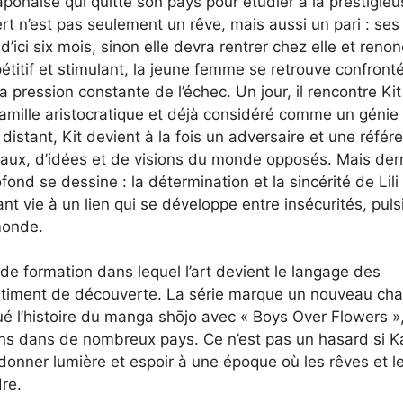
 japonaise qui quitte son pays pour étudier à la prestigie
 n’est pas seulement un rêve, mais aussi un pari : ses
d’ici six mois, sinon elle devra rentrer chez elle et renon
étitif et stimulant, la jeune femme se retrouve confront
 pression constante de l’échec. Un jour, il rencontre Kit
e famille aristocratique et déjà considéré comme un génie
istant, Kit devient à la fois un adversaire et une référ
nceaux, d’idées et de visions du monde opposés. Mais derr
ond se dessine : la détermination et la sincérité de Lili
 vie à un lien qui se développe entre insécurités, puls
monde.
de formation dans lequel l’art devient le langage des
sentiment de découverte. La série marque un nouveau cha
ué l’histoire du manga shōjo avec « Boys Over Flowers »
ons dans de nombreux pays. Ce n’est pas un hasard si K
edonner lumière et espoir à une époque où les rêves et l
re.