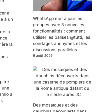
use
cer à
WhatsApp met à jour les
ée à un
groupes avec 3 nouvelles
fonctionnalités : comment
 de la
utiliser les balises @tutti, les
ence
sondages anonymes et les
ière la
discussions parallèles
9 août 2026
ions
pitre
, une
amio a
es
Des mosaïques et des
dauphins découverts dans