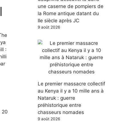
une caserne de pompiers de
l
la Rome antique datant du
IIe siècle après JC
9 août 2026
 The
uya
l :
lli
par
Le premier massacre collectif
au Kenya il y a 10 mille ans à
Nataruk : guerre
préhistorique entre
d 20
chasseurs nomades
9 août 2026