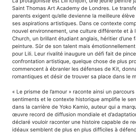
La protagoniste est Lili Ichijoin, une jeune peintre
Saint Thomas Art Academy de Londres. Le transfert
parents exigent qu’elle devienne la meilleure élève 
ses aspirations artistiques. Dans ce contexte comp
nouvel environnement, une culture différente et à la
Church, un brillant étudiant anglais, héritier d’un
peinture. Sûr de son talent mais émotionnellement d
pour Lili. Leur rivalité inaugure un défi fait de pi
confrontation artistique, quelque chose de plus prof
commencent à ébranler les défenses de Kit, donnant
romantiques et désir de trouver sa place dans le 
« Le prisme de l’amour » raconte ainsi un parcours 
sentiments et le contexte historique amplifie le 
dans la carrière de Yoko Kamio, auteur qui a marq
œuvre record de diffusion mondiale et d’adaptati
déclaré vouloir raconter une histoire capable de r
idéaux semblent de plus en plus difficiles à défend