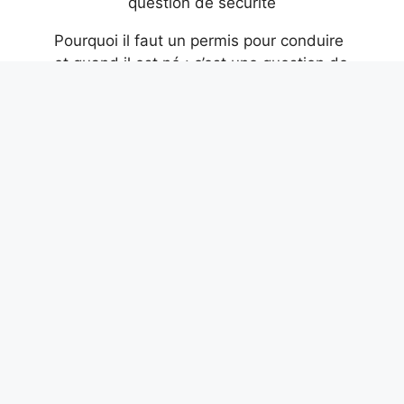
Pourquoi il faut un permis pour conduire
et quand il est né : c’est une question de
sécurité
8 août 2026
Pourquoi le réfrigérateur produit-il de la
glace : la cause est l’air humide,
comment éviter qu’elle ne s’accumule sur
les murs
8 août 2026