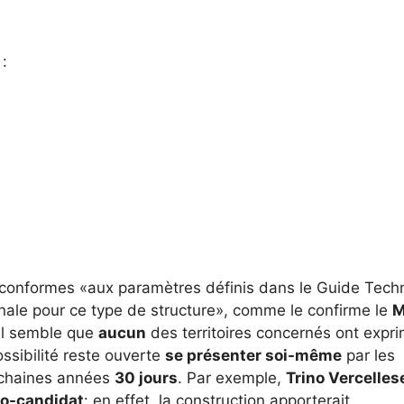
:
conformes «aux paramètres définis dans le Guide Tech
onale pour ce type de structure», comme le confirme le
M
il semble que
aucun
des territoires concernés ont expr
ossibilité reste ouverte
se présenter soi-même
par les
rochaines années
30 jours
. Par exemple,
Trino Vercelles
o-candidat
: en effet, la construction apporterait