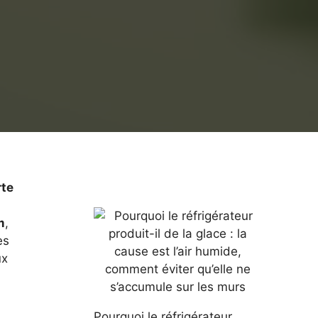
rte
m
,
es
ux
Pourquoi le réfrigérateur