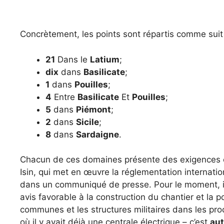
Concrètement, les points sont répartis comme suit 
21
Dans le
Latium
;
dix
dans
Basilicate
;
1
dans
Pouilles
;
4
Entre
Basilicate
Et
Pouilles
;
5
dans
Piémont
;
2
dans
Sicile
;
8
dans
Sardaigne
.
Chacun de ces domaines présente des exigences 
Isin, qui met en œuvre la réglementation internati
dans un communiqué de presse. Pour le moment, 
avis favorable à la construction du chantier et la p
communes et les structures militaires dans les p
où il y avait déjà une centrale électrique – c’est
aut