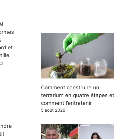
ël
formes
s
ord et
ille,
ci
Comment construire un
terrarium en quatre étapes et
comment l’entretenir
5 août 2026
endre
it