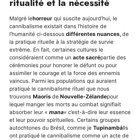
ritualité et la nécessité
Malgré le
horreur
qui suscite aujourd’hui, le
cannibalisme existait dans l’histoire de
l’humanité ci-dessous
différentes nuances,
de
la pratique rituelle à la stratégie de survie
extrême. En fait, certaines cultures le
considéraient comme un
acte sacré
partie des
cérémonies pour honorer le défunt ou pour
assimiler le courage et la force des ennemis
vaincus. Parmi les populations qui auraient
pratiqué le cannibalisme rituel que nous
trouvons
Maoris
de
Nouvelle-Zélande
pour
lequel manger les morts au combat signifiait
absorber leur «
mana
«
c’est-à-dire leur essence
et leur pouvoir spirituelles. Certains groupes
autochtones du Brésil, comme je
Tupinambá
Ils
ont pratiqué le cannibalisme comme un acte de