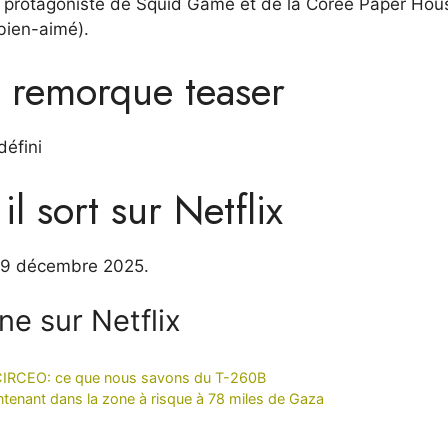
u protagoniste de Squid Game et de la Corée Paper Hou
bien-aimé).
a remorque teaser
défini
l sort sur Netflix
e 19 décembre 2025.
ne sur Netflix
 à CIRCEO: ce que nous savons du T-260B
 maintenant dans la zone à risque à 78 miles de Gaza