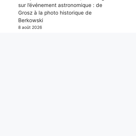
sur l’événement astronomique : de
Grosz à la photo historique de
Berkowski
8 août 2026
La Chine a un plan pour dévier les
astéroïdes menaçant la Terre à l’aide de
bombes nucléaires
8 août 2026