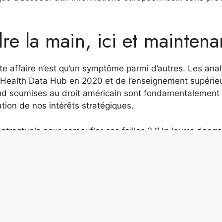
re la main, ici et maintena
te affaire n’est qu’un symptôme parmi d’autres. Les ana
u Health Data Hub en 2020 et de l’enseignement supérie
loud soumises au droit américain sont fondamentalement
tion de nos intérêts stratégiques.
tractuels pour camoufler ces failles ? “Un leurre dange
dministrations à sortir du déni et à prendre des décisi
propose un accompagnement sur-mesure à tous les
res, souveraines et interopérables. Selon l’organisation,
d’hui, la maturité et la performance nécessaires pour of