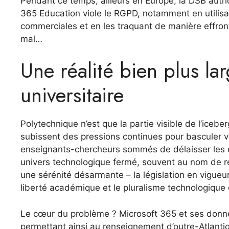
Pendant ce temps, ailleurs en Europe, la DSB autric
365 Education viole le RGPD, notamment en utilisa
commerciales et en les traquant de manière effront
mal…
Une réalité bien plus lar
universitaire
Polytechnique n’est que la partie visible de l’ice
subissent des pressions continues pour basculer v
enseignants-chercheurs sommés de délaisser les out
univers technologique fermé, souvent au nom de r
une sérénité désarmante – la législation en vigueur
liberté académique et le pluralisme technologique q
Le cœur du problème ? Microsoft 365 et ses donné
permettant ainsi au renseignement d’outre-Atlant