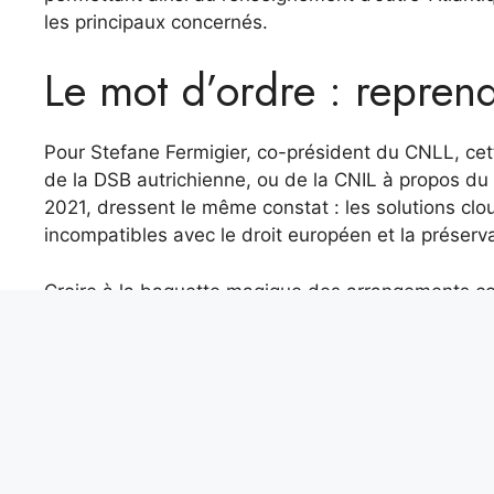
les principaux concernés.
Le mot d’ordre : reprend
Pour Stefane Fermigier, co-président du CNLL, cet
de la DSB autrichienne, ou de la CNIL à propos d
2021, dressent le même constat : les solutions c
incompatibles avec le droit européen et la préserva
Croire à la baguette magique des arrangements con
pour reprendre ses mots. Le CNLL invite donc les a
dans l’intérêt supérieur de la Nation.
Mais loin de se contenter de dénoncer, le CNLL 
établissements prêts à opter pour des solutions lib
l’écosystème français du numérique ouvert a, aujour
une alternative crédible.