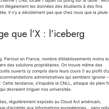
hienne (“CNIL locale”) tapait du poing sur la table : Mic
nt illégalement les données des étudiants à des fins
ée. Il n’y a décidément pas que chez nous que la pilule
ge que l’X : l’iceberg
berg. Partout en France, nombre d’établissements moins 
ers des solutions propriétaires. On trouve même des
ils ouverts (y compris dans leurs cours !) au profit d’
ecommandations administratives qui semblent ignorer –
. Cette tendance, s’inquiète la CNLL, attaque de plein f
ui devraient irriguer nos universités.
es, régulièrement exposés au Cloud Act américain,
ique d’accéder aux informations européennes… sans prév