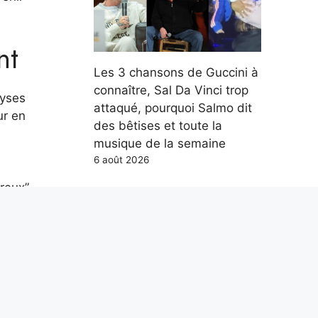
nt
Les 3 chansons de Guccini à
connaître, Sal Da Vinci trop
lyses
attaqué, pourquoi Salmo dit
ur en
des bêtises et toute la
musique de la semaine
6 août 2026
reux”,
ons
frir
Parce qu’en mer, les