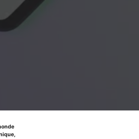
 monde
nique,