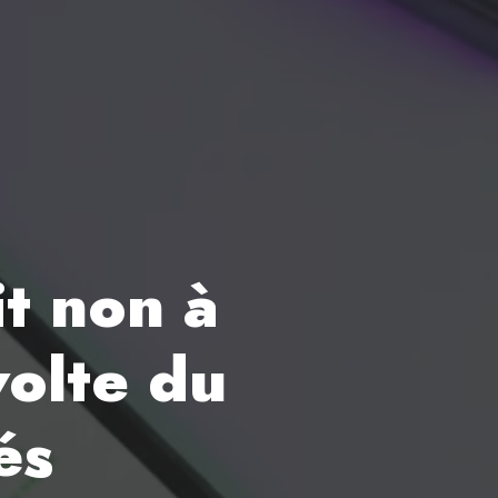
it non à
volte du
és