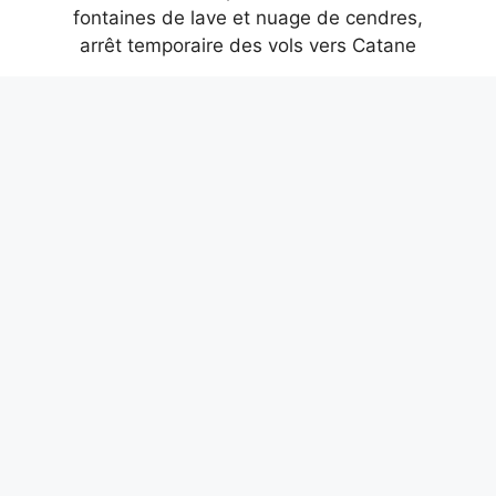
Nouvelle éruption de l’Etna avec
fontaines de lave et nuage de cendres,
arrêt temporaire des vols vers Catane
7 août 2026
A Son of My Own : le film sur Netflix sur