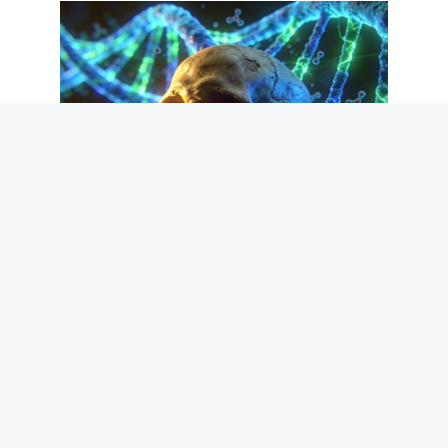
Dans l’ADN humain, il y a 1,1% d’ancêtres
« fantômes » d’il y a plus de 50 000 ans
: l’étude qui le révèle
8 août 2026