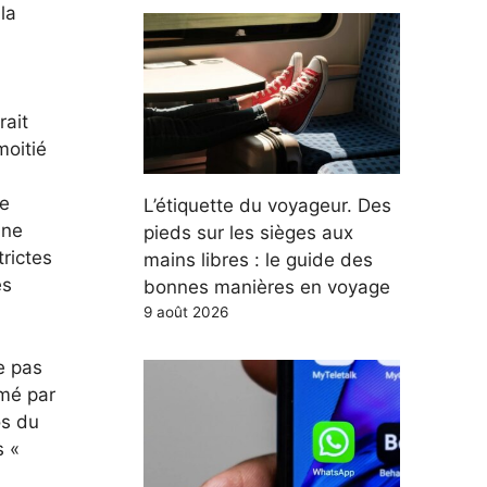
la
.
rait
moitié
me
L’étiquette du voyageur. Des
ine
pieds sur les sièges aux
trictes
mains libres : le guide des
es
bonnes manières en voyage
9 août 2026
e pas
rmé par
os du
s «