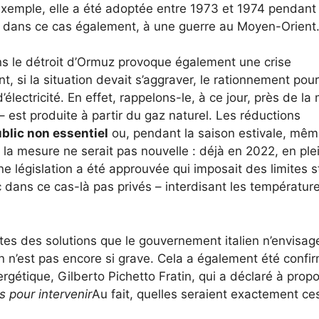
 exemple, elle a été adoptée entre 1973 et 1974 pendant 
ée, dans ce cas également, à une guerre au Moyen-Orient
ans le détroit d’Ormuz provoque également une crise
, si la situation devait s’aggraver, le rationnement pour
ectricité. En effet, rappelons-le, à ce jour, près de la 
 – est produite à partir du gaz naturel. Les réductions
ublic non essentiel
ou, pendant la saison estivale, mê
la mesure ne serait pas nouvelle : déjà en 2022, en ple
ne législation a été approuvée qui imposait des limites s
 dans ce cas-là pas privés – interdisant les températur
tes des solutions que le gouvernement italien n’envisag
n n’est pas encore si grave. Cela a également été confi
ergétique, Gilberto Pichetto Fratin, qui a déclaré à prop
s pour intervenir
Au fait, quelles seraient exactement ce