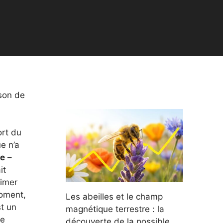
ison de
ort du
e n’a
ie
–
it
rimer
moment,
Les abeilles et le champ
t un
magnétique terrestre : la
re
découverte de la possible