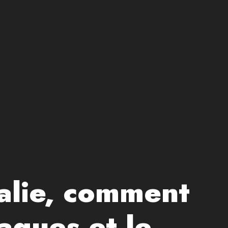
talie, comment
laques et le