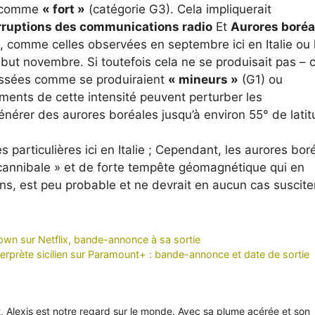
 comme
« fort »
(catégorie G3). Cela impliquerait
rruptions des communications radio
Et
Aurores boréa
, comme celles observées en septembre ici en Italie ou 
t novembre. Si toutefois cela ne se produisait pas – c
assées comme se produiraient
« mineurs »
(G1) ou
ents de cette intensité peuvent perturber les
nérer des aurores boréales jusqu’à environ 55° de latit
 particulières ici en Italie ; Cependant, les aurores bor
cannibale » et de forte tempête géomagnétique qui en
ns, est peu probable et ne devrait en aucun cas suscite
own sur Netflix, bande-annonce à sa sortie
terprète sicilien sur Paramount+ : bande-annonce et date de sortie
it, Alexis est notre regard sur le monde. Avec sa plume acérée et son