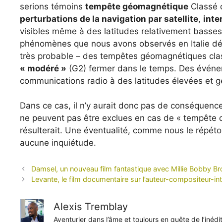
serions témoins
tempête géomagnétique
Classé
perturbations de la navigation par satellite
,
inte
visibles même à des latitudes relativement basses
phénomènes que nous avons observés en Italie débu
très probable – des tempêtes géomagnétiques cl
« modéré »
(G2) fermer dans le temps. Des événem
communications radio à des latitudes élevées et gé
Dans ce cas, il n’y aurait donc pas de conséquences
ne peuvent pas être exclues en cas de « tempête 
résulterait. Une éventualité, comme nous le répéto
aucune inquiétude.
Damsel, un nouveau film fantastique avec Millie Bobby Br
Levante, le film documentaire sur l’auteur-compositeur-in
Alexis Tremblay
Aventurier dans l’âme et toujours en quête de l’inéd