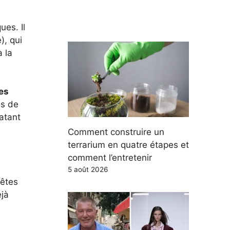
ues. Il
), qui
 la
es
ns de
datant
Comment construire un
terrarium en quatre étapes et
comment l’entretenir
5 août 2026
pêtes
éjà