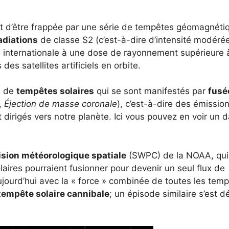
int d’être frappée par une série de tempêtes géomagnétiq
adiations
de classe S2 (c’est-à-dire d’intensité modérée
e internationale à une dose de rayonnement supérieure à
s satellites artificiels en orbite.
ie de
tempêtes solaires
qui se sont manifestés par
fusé
,
Éjection de masse coronale
), c’est-à-dire des émissio
 dirigés vers notre planète. Ici vous pouvez en voir un 
ision météorologique spatiale
(SWPC) de la NOAA, qui
aires pourraient fusionner pour devenir un seul flux de
 aujourd’hui avec la « force » combinée de toutes les tem
tempête solaire cannibale
; un épisode similaire s’est d