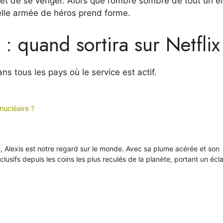
 et de se venger. Alors que l’ombre sombre de tout un e
velle armée de héros prend forme.
: quand sortira sur Netflix
ans tous les pays où le service est actif.
nucléaire ?
it, Alexis est notre regard sur le monde. Avec sa plume acérée et son
xclusifs depuis les coins les plus reculés de la planète, portant un écl