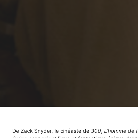
De Zack Snyder, le cinéaste de
300
,
L’homme de f