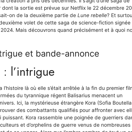
a création a pris des décennies. Il s’agit d’une saga de
 dont la sortie est prévue sur Netflix le 22 décembre 2
sait-on de la deuxième partie de
Lune rebelle
? Et surtou
u deuxième volet de cette saga de science-fiction signée
s 2024. Mais découvrons quand précisément et à quoi n
intrigue et bande-annonce
: l’intrigue
l’histoire là où elle s’était arrêtée à la fin du premier fil
rmées du tyrannique régent Balisarius menacent un
ivers. Ici, la mystérieuse étrangère Kora (Sofia Boutella
trouver des combattants qualifiés pour affronter avec ell
i puissant. Kora rassemble une poignée de guerriers da
riculteurs et d’orphelins de guerre venus de nombreuses