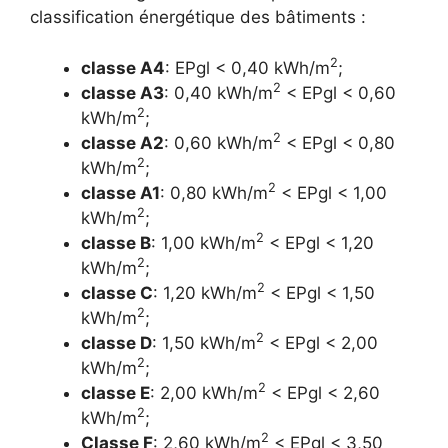
classification énergétique des bâtiments :
2
classe A4
: EPgl < 0,40 kWh/m
;
2
classe A3
: 0,40 kWh/m
< EPgl < 0,60
2
kWh/m
;
2
classe A2
: 0,60 kWh/m
< EPgl < 0,80
2
kWh/m
;
2
classe A1
: 0,80 kWh/m
< EPgl < 1,00
2
kWh/m
;
2
classe B
: 1,00 kWh/m
< EPgl < 1,20
2
kWh/m
;
2
classe C
: 1,20 kWh/m
< EPgl < 1,50
2
kWh/m
;
2
classe D
: 1,50 kWh/m
< EPgl < 2,00
2
kWh/m
;
2
classe E
: 2,00 kWh/m
< EPgl < 2,60
2
kWh/m
;
2
Classe F
: 2,60 kWh/m
< EPgl < 3,50