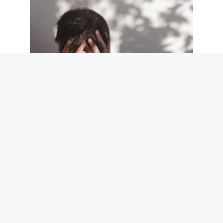
Suicides en Italie : 4 sur 5 sont des
hommes et les prisons sont l’un des
endroits les plus dangereux, selon les
données de l’ISTAT et de l’OMS
7 août 2026