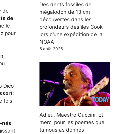
Des dents fossiles de
e de
mégalodon de 13 cm
nts de
découvertes dans les
ue le
profondeurs des îles Cook
ez pour
lors d’une expédition de la
NOAA
6 août 2026
n,
ou
o Dico
essort
:
e fois
Adieu, Maestro Guccini. Et
merci pour les poèmes que
u-nés
tu nous as donnés
gissant