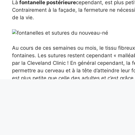
Là
fontanelle postérieure
cependant, est plus peti
Contrairement à la façade, la fermeture ne nécess
de la vie.
Au cours de ces semaines ou mois, le tissu fibreu
fontaines. Les sutures restent cependant « malléab
par la Cleveland Clinic ! En général cependant, la 
permettre au cerveau et à la tête d’atteindre leur for
est plus petite que celle des adultes et c’est grâce
Je suis un capteur de sa
cela signifie s’il est enf
Lors de la visite pédiatrique, les fontaines, nota