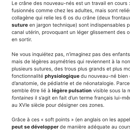
Le crâne des nouveau-nés est un travail en cours :
fusionnés comme chez les adultes, mais sont relié
collagène qui relie les 6 os du crâne (deux frontaux
suture
en jargon technique) sont indispensables po
canal utérin, provoquant un léger glissement des o
en sortir.
Ne vous inquiétez pas, n’imaginez pas des enfants
mais de légères asymétries qui reviennent à la no
plusieurs sutures, des trous plus grands et plus m
fonctionnalité
physiologique
du nouveau-né bien 
d’anatomie, de pédiatrie et de néonatalogie. Parce q
semble être lié à
légère pulsation
visible sous la
fontaines
il s’agit en fait d’un terme français lui-m
au XVIe siècle pour désigner ces zones.
Grâce à ces « soft points » (en anglais on les appe
peut se développer
de manière adéquate au cours 