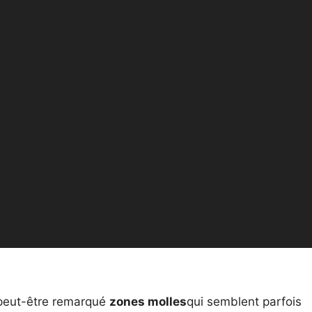
 peut-être remarqué
zones molles
qui semblent parfois