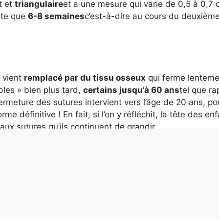
t et
triangulaire
et a une mesure qui varie de 0,5 à 0,7 
ite que
6-8 semaines
c’est-à-dire au cours du deuxièm
x vient
remplacé par du tissu osseux
qui ferme lenteme
les » bien plus tard,
certains jusqu’à 60 ans
tel que ra
fermeture des sutures intervient vers l’âge de 20 ans, po
me définitive ! En fait, si l’on y réfléchit, la tête des en
 aux sutures qu’ils continuent de grandir.
nté pour bébé : qu’est-ce 
oncé
mment antérieures, peuvent fournir de nombreuses inform