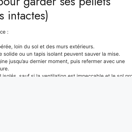
pour garder ses pellets
s intactes)
ce :
érée, loin du sol et des murs extérieurs.
e solide ou un tapis isolant peuvent sauver la mise.
igine jusqu’au dernier moment, puis refermer avec une
ure.
isolés, sauf si la ventilation est impeccable et le sol p
rmétiques spéciaux pour pellets limitent l’exposition à 
’odeur de bois mouillé ou la texture friable des granulés 
onctuel aide à garder l’environnement stable. Tournez 