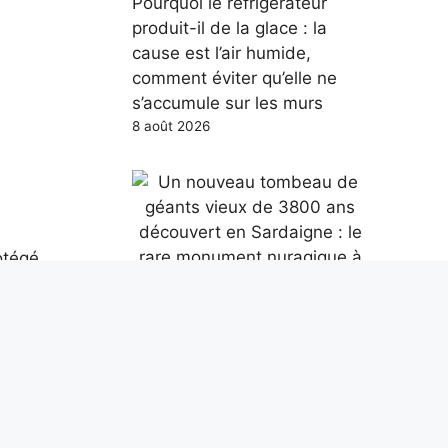
Pourquoi le réfrigérateur
produit-il de la glace : la
cause est l’air humide,
comment éviter qu’elle ne
s’accumule sur les murs
8 août 2026
rotégé
Un nouveau tombeau de
l’air
géants vieux de 3800 ans
: ce
découvert en Sardaigne : le
rare monument nuragique à
2 niveaux
vos
8 août 2026