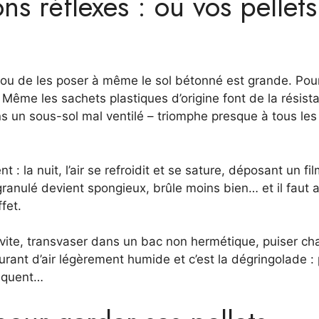
s réflexes : où vos pellets
d ou de les poser à même le sol bétonné est grande. Pou
 Même les sachets plastiques d’origine font de la résist
s un sous-sol mal ventilé – triomphe presque à tous les
: la nuit, l’air se refroidit et se sature, déposant un fi
e granulé devient spongieux, brûle moins bien… et il faut a
fet.
a-vite, transvaser dans un bac non hermétique, puiser c
ant d’air légèrement humide et c’est la dégringolade :
réquent…