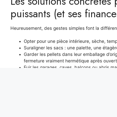
Les solutions concrètes 
puissants (et ses finance
Heureusement, des gestes simples font la différen
Opter pour une pièce intérieure, sèche, temp
Suraligner les sacs : une palette, une étagèr
Garder les pellets dans leur emballage d’or
fermeture vraiment hermétique après ouvert
Fuir les garages, caves, balcons ou abris mal 
de toute remontée d’humidité.
Manque de place ? Les armoires étanches ou bacs he
ambiant. Restez vigilant : surveillez la poussière, l
sont autant de signaux d’alarme.
Dans les périodes humides, un déshumidificateur p