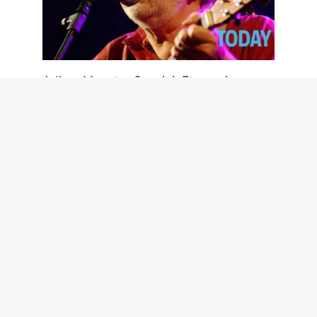
Adieu, Maestro Guccini. Et merci pour
les poèmes que tu nous as donnés
6 août 2026
La langue la plus difficile de l’Union
européenne est le hongrois : langue
finno-ougrienne parlée par 14 millions
de personnes
6 août 2026