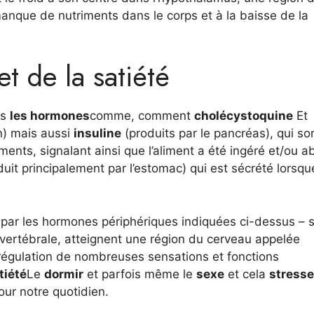
anque de nutriments dans le corps et à la baisse de la
t de la satiété
ns
les hormones
comme, comment
cholécystoquine
Et
n) mais aussi
insuline
(produits par le pancréas), qui so
ments, signalant ainsi que l’aliment a été ingéré et/ou 
uit principalement par l’estomac) qui est sécrété lorsq
ar les hormones périphériques indiquées ci-dessus – s
vertébrale, atteignent une région du cerveau appelée
la régulation de nombreuses sensations et fonctions
tiété
Le
dormir
et parfois même le
sexe
et cela
stresse
our notre quotidien.