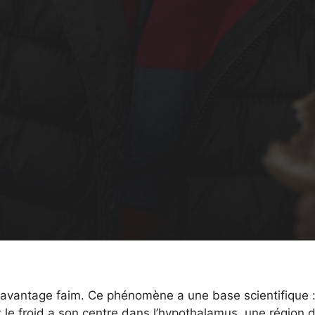
t davantage faim. Ce phénomène a une base scientifique 
t le froid a son centre dans l’hypothalamus, une région 