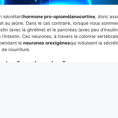
n sécrétant
hormone pro-opiomélanocortine
, donc ass
duit au jeûne. Dans le cas contraire, lorsque nous somme
estin (avec la ghréline) et le pancréas (avec peu d’insulin
’intestin. Ces neurones, à travers la colonne vertébrale
ependant le
neurones orexigènes
qui induisent la sécrét
 de nourriture.
 le froid et la faim ?
us avons vu que le
hypothalamus
c’est la principale sta
oid. En effet, il a été démontré qu’il existe dans
es au froid, qui s’activent précisément lorsque la
C. Le corps réagit à la baisse de température précisé
tation de la faim, augmentant l’activité des neurones
on d’hormones associées à la faim.