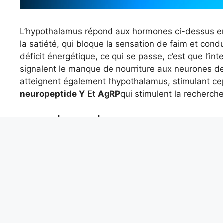
L’hypothalamus répond aux hormones ci-dessus e
la satiété, qui bloque la sensation de faim et con
déficit énergétique, ce qui se passe, c’est que l’int
signalent le manque de nourriture aux neurones de l
atteignent également l’hypothalamus, stimulant c
neuropeptide Y
Et
AgRP
qui stimulent la recherche
Quel est le rapport entre
Alors pourquoi avons-nous plus faim en hiver ? No
cérébrale de régulation de la faim, mais aussi du fr
l’hypothalamus des neurones spécifiquement sensibl
température corporelle descend en dessous de 37°
dans l’hypothalamus, qui envoie des signaux à la s
orexigéniques qui à leur tour stimulent la producti