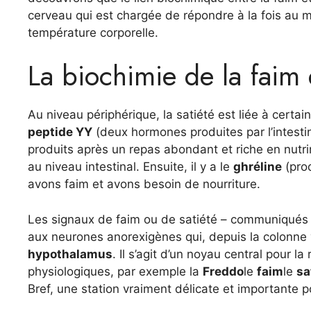
cerveau qui est chargée de répondre à la fois au m
température corporelle.
La biochimie de la faim e
Au niveau périphérique, la satiété est liée à certai
peptide YY
(deux hormones produites par l’intesti
produits après un repas abondant et riche en nutri
au niveau intestinal. Ensuite, il y a le
ghréline
(prod
avons faim et avons besoin de nourriture.
Les signaux de faim ou de satiété – communiqués p
aux neurones anorexigènes qui, depuis la colonne 
hypothalamus
. Il s’agit d’un noyau central pour 
physiologiques, par exemple la
Freddo
le
faim
le
sa
Bref, une station vraiment délicate et importante p