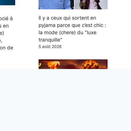
Il y a ceux qui sortent en
ocié à
pyjama parce que c’est chic :
s en
la mode (chere) du "luxe
e)
tranquille"
,
5 août 2026
ion de
tion
Hiroshima et Nagasaki, la
ment
reconstruction minute par
minute de la catastrophe