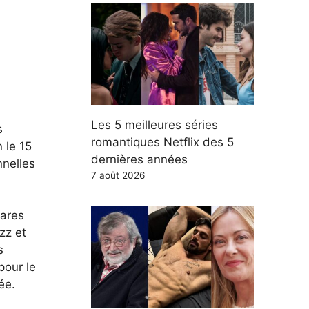
Les 5 meilleures séries
s
romantiques Netflix des 5
 le 15
dernières années
nnelles
7 août 2026
rares
zz et
s
pour le
ée.