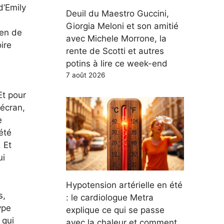
d’Emily
Deuil du Maestro Guccini,
Giorgia Meloni et son amitié
ien de
avec Michele Morrone, la
ire
rente de Scotti et autres
potins à lire ce week-end
7 août 2026
Et pour
 écran,
e
été
 Et
ui
Hypotension artérielle en été
s,
: le cardiologue Metra
ype
explique ce qui se passe
 qui
avec la chaleur et comment