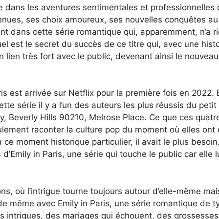
e dans les aventures sentimentales et professionnelles 
tenues, ses choix amoureux, ses nouvelles conquêtes au
tant dans cette série romantique qui, apparemment, n’a r
el est le secret du succès de ce titre qui, avec une histo
un lien très fort avec le public, devenant ainsi le nouveau
s est arrivée sur Netflix pour la première fois en 2022. 
tte série il y a l’un des auteurs les plus réussis du petit
ty, Beverly Hills 90210, Melrose Place. Ce que ces quatr
ulement raconter la culture pop du moment où elles ont 
ce moment historique particulier, il avait le plus besoin.
’Emily in Paris, une série qui touche le public car elle l
ons, où l’intrigue tourne toujours autour d’elle-même mai
a de même avec Emily in Paris, une série romantique de t
des intrigues, des mariages qui échouent, des grossesses