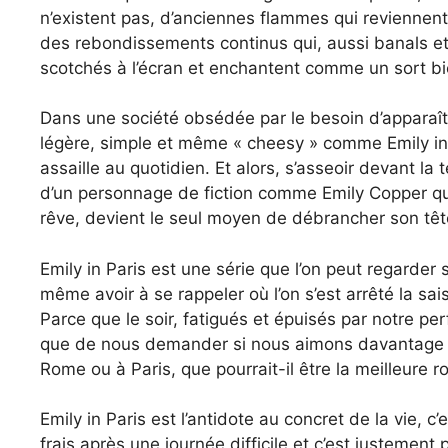
n’existent pas, d’anciennes flammes qui reviennent
des rebondissements continus qui, aussi banals et
scotchés à l’écran et enchantent comme un sort b
Dans une société obsédée par le besoin d’apparaît
légère, simple et même « cheesy » comme Emily in 
assaille au quotidien. Et alors, s’asseoir devant la
d’un personnage de fiction comme Emily Copper qui,
rêve, devient le seul moyen de débrancher son tête
Emily in Paris est une série que l’on peut regarder s
même avoir à se rappeler où l’on s’est arrêté la sa
Parce que le soir, fatigués et épuisés par notre p
que de nous demander si nous aimons davantage Gabr
Rome ou à Paris, que pourrait-il être la meilleure 
Emily in Paris est l’antidote au concret de la vie, c’
frais après une journée difficile et c’est justemen