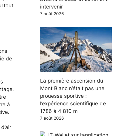
urtout,
intervenir
7 août 2026
sons
ie de
La première ascension du
ns
Mont Blanc n’était pas une
ntage.
prouesse sportive :
tre
l’expérience scientifique de
vre à
1786 à 4 810 m
ive.
7 août 2026
d’air