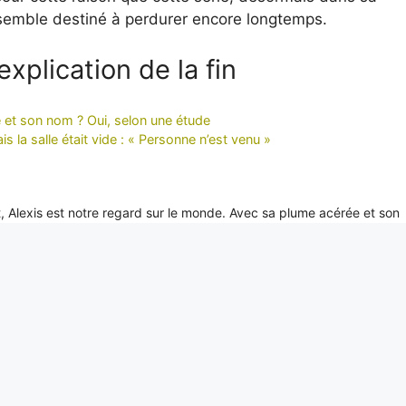
semble destiné à perdurer encore longtemps.
’explication de la fin
ne et son nom ? Oui, selon une étude
 la salle était vide : « Personne n’est venu »
it, Alexis est notre regard sur le monde. Avec sa plume acérée et son
xclusifs depuis les coins les plus reculés de la planète, portant un écl