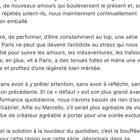
, de nouveaux amours qui bouleversent le présent et, s
 répétés soient-ils, nous maintiennent continuellement
ien emballé.
re, de performer, d’être constamment au top, une série
Paris ne peut que devenir l’antidote au stress qui nous
 télé pour suivre les amours, les mésaventures, les trahi
 en plus, vit à Paris, a des tenues folles et mène une v
 et profitez d’une légèreté bien méritée.
ans avoir à y prêter attention, sans avoir à réfléchir, sa
ison précédente. Et ce « défaut » est son plus grand ava
erformance quotidienne, nous n’avons besoin de rien d’au
iel, Alfie ou Marcello, s’il serait plus agréable de vi
robe de créateur agréable à porter pour une soirée exclus
est la solution à la lourdeur du quotidien, c’est la bouffée 
t pour cette raison que cette série, désormais dans sa