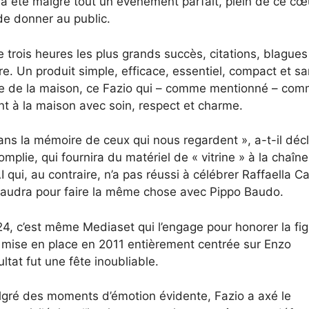
 a été malgré tout un événement parfait, plein de ce cœ
de donner au public.
 trois heures les plus grands succès, citations, blagues
. Un produit simple, efficace, essentiel, compact et s
taire de la maison, ce Fazio qui – comme mentionné – co
ant à la maison avec soin, respect et charme.
 dans la mémoire de ceux qui nous regardent », a-t-il déc
plie, qui fournira du matériel de « vitrine » à la chaîne
 qui, au contraire, n’a pas réussi à célébrer Raffaella Ca
 faudra pour faire la même chose avec Pippo Baudo.
24, c’est même Mediaset qui l’engage pour honorer la fi
 mise en place en 2011 entièrement centrée sur Enzo
ltat fut une fête inoubliable.
algré des moments d’émotion évidente, Fazio a axé le