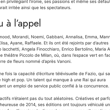
en privilégiant l’ironie, ses passions et même ses défau
urait irritée ainsi que les spectateurs.
 à l’appel
ood, Morandi, Noemi, Gabbani, Annalisa, Emma, ​​​​Mann
isa, Ayane, Raffaele. Et ils ont été rejoints par d’autres
Iacchetti, Angela Finocchiaro, Enrico Bertolino, Maria 
e théâtre Piccolo de Milan, où, dans l’espace vert en fac
erre de fleurs nommé d’après Vanoni.
 fois la capacité d’écriture télévisuelle de Fazio, qui sa
re high et pop. Un talent qui manque à une Rai qui aura
nt un emploi de service public confié à la concurrence.
ctifs n’étaient pas du tout aléatoires. Créatives et parf
lheureuse de 2014, ses éditions ont toujours véhiculé u