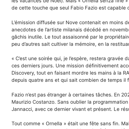
les vacances de Noël). Mais « Ornella senza fine »
de cette touche que seul Fabio Fazio est capable 
L’émission diffusée sur Nove contenait en moins de
anecdotes de l’artiste milanais décédé en novembre
gâchis inutile. Le tout assaisonné par le proprié
peu d’autres sait cultiver la mémoire, en la restitu
« C’est une soirée qui, je l’espère, restera gravée
ces derniers jours. Une mission définitivement accom
Discovery, tout en faisant mordre les mains à la RAI
depuis quatre ans et qui sait combien de temps il
Fazio n’est pas étranger à certaines tâches. En 20
Maurizio Costanzo. Sans oublier la programmation
Jannacci, avec ce dernier vivant et présent. Le résu
Tout comme « Ornella » était une fête sans fin. M