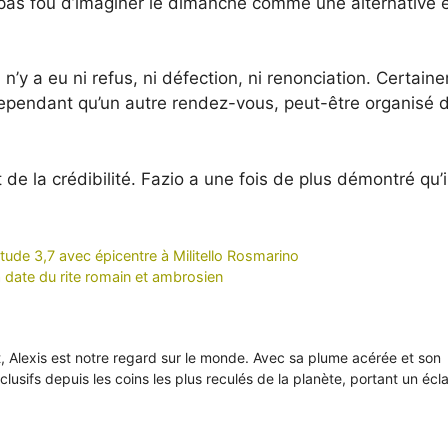
st pas fou d’imaginer le dimanche comme une alternative 
l n’y a eu ni refus, ni défection, ni renonciation. Certain
ependant qu’un autre rendez-vous, peut-être organisé 
 de la crédibilité. Fazio a une fois de plus démontré qu’i
de 3,7 avec épicentre à Militello Rosmarino
 date du rite romain et ambrosien
it, Alexis est notre regard sur le monde. Avec sa plume acérée et son
xclusifs depuis les coins les plus reculés de la planète, portant un écl