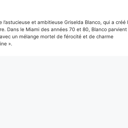
 l’astucieuse et ambitieuse Griselda Blanco, qui a créé l
oire. Dans le Miami des années 70 et 80, Blanco parvient
e avec un mélange mortel de férocité et de charme
ine ».
elda Blanco ?
rs car il ne répond pas au
films les plus regardés sur Netflix, plus parce que tout 
Chasseurs des Badlands
, le film post-apocalyptique réa
ux évité. L’histoire racontée est celle d’une société post-