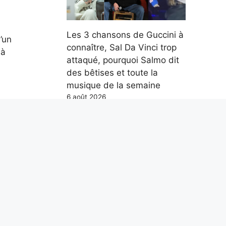
Les 3 chansons de Guccini à
’un
connaître, Sal Da Vinci trop
 à
attaqué, pourquoi Salmo dit
des bêtises et toute la
musique de la semaine
6 août 2026
x
le
Parce qu’en mer, les
lisé en
distances se mesurent en
milles marins et non en