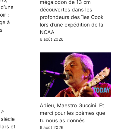
mégalodon de 13 cm
 d’une
découvertes dans les
ir :
profondeurs des îles Cook
age à
lors d’une expédition de la
es
NOAA
6 août 2026
Adieu, Maestro Guccini. Et
La
merci pour les poèmes que
 siècle
tu nous as donnés
lars et
6 août 2026