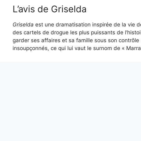
L’avis de Griselda
Griselda
est une dramatisation inspirée de la vie de
des cartels de drogue les plus puissants de l’hist
garder ses affaires et sa famille sous son contrôl
insoupçonnés, ce qui lui vaut le surnom de « Marra
Qu’est-il arrivé à la vraie Gris
A éviter : Badland Hunte
attentes
Il occupe actuellement la deuxième place parmi les 
monde le regarde que pour sa beauté. Parlons de
Corée qui a l’air très bien mais, au final, serait mie