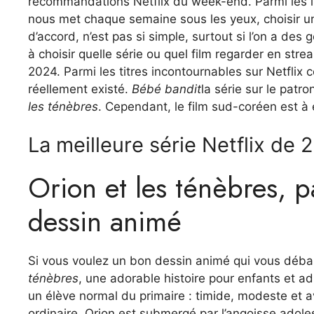
recommandations Netflix du week-end. Parmi les i
nous met chaque semaine sous les yeux, choisir un
d’accord, n’est pas si simple, surtout si l’on a des 
à choisir quelle série ou quel film regarder en st
2024. Parmi les titres incontournables sur Netflix c
réellement existé.
Bébé bandit
la série sur le patr
les ténèbres
. Cependant, le film sud-coréen est à 
La meilleure série Netflix de 
Orion et les ténèbres, 
dessin animé
Si vous voulez un bon dessin animé qui vous débar
ténèbres
, une adorable histoire pour enfants et a
un élève normal du primaire : timide, modeste et 
ordinaire, Orion est submergé par l’angoisse adolesc