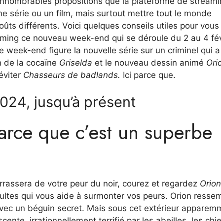
nnombrables propositions que la plateforme de stream
e série ou un film, mais surtout mettre tout le monde
goûts différents. Voici quelques conseils utiles pour vous
reaming ce nouveau week-end qui se déroule du 2 au 4 fév
e week-end figure la nouvelle série sur un criminel qui a
on de la cocaïne
Griselda
et le nouveau dessin animé
Orio
éviter
Chasseurs de badlands.
Ici parce que.
2024, jusqu’à présent
parce que c’est un superbe
rassera de votre peur du noir, courez et regardez
Orion
dultes qui vous aide à surmonter vos peurs. Orion resse
avec un béguin secret. Mais sous cet extérieur apparem
ente, irrationnellement terrifié par les abeilles, les chi