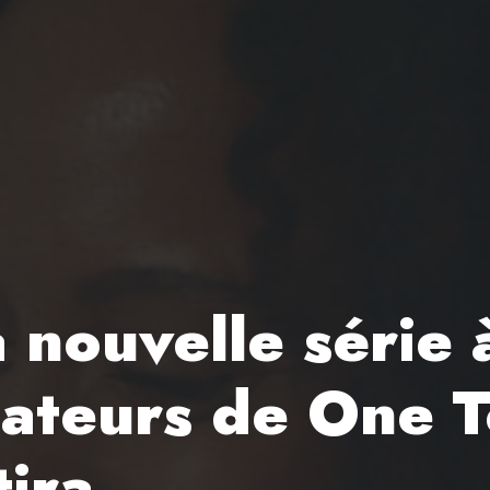
a nouvelle série
éateurs de One 
tira