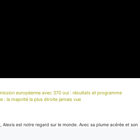
mission européenne avec 370 oui : résultats et programme
: la majorité la plus étroite jamais vue
it, Alexis est notre regard sur le monde. Avec sa plume acérée et son
xclusifs depuis les coins les plus reculés de la planète, portant un écl