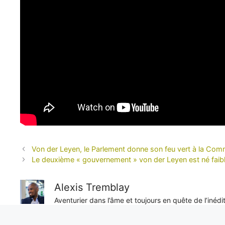
Von der Leyen, le Parlement donne son feu vert à la Com
Le deuxième « gouvernement » von der Leyen est né faible 
Alexis Tremblay
Aventurier dans l’âme et toujours en quête de l’inéd
objectivité sans faille, il nous livre des reportages e
unique sur les enjeux internationaux.