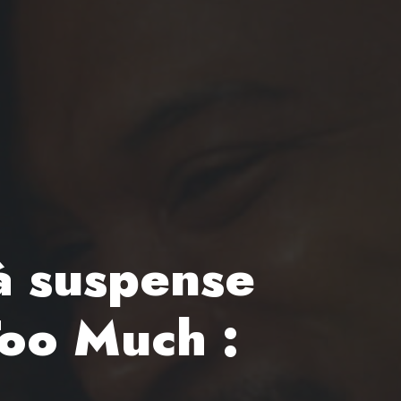
 à suspense
Too Much :