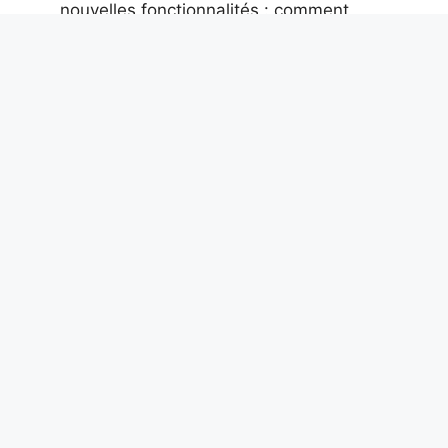
nouvelles fonctionnalités : comment
utiliser les balises @tutti, les sondages
anonymes et les discussions parallèles
9 août 2026
Des mosaïques et des dauphins
découverts dans une caserne de
pompiers de la Rome antique datant du
IIe siècle après JC
9 août 2026