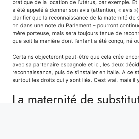
pratique de la location de l’utérus, par exemple. E
a été appelé à donner son avis (attention, « avis »
clarifier que la reconnaissance de la maternité de s
on dans une note du Parlement – pourront continue
mère porteuse, mais sera toujours tenue de reconnaî
que soit la manière dont l’enfant a été conçu, né ou
Certains objecteront peut-être que cela crée encore
avec sa partenaire espagnole et ici, les deux déci
reconnaissance, puis de s’installer en Italie. A ce s
surtout les droits qui y sont liés. C’est vrai, mais il
La maternité de substit
Tout d’abord, la maternité de substitution est inte
les féministes sont majoritairement opposés à cett
des femmes. L’Espagne n’est pas seule : aucun pa