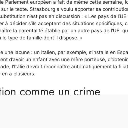
t le Parlement européen a fait de même cette semaine, lo
) sur le texte. Strasbourg a voulu apporter sa contributi
ubstitution n’est pas en discussion : « Les pays de l’UE –
r à décider s’ils acceptent des situations spécifiques,
tre la parentalité établie par un autre pays de l’UE, qu
 le type de famille dont il dispose. »
 une lacune : un Italien, par exemple, s’installe en Esp
dent d’avoir un enfant avec une mère porteuse, d’obteni
tade, l’Italie devrait reconnaître automatiquement la filia
 y en a plusieurs.
ution comme un crime
rdite par la loi en Espagne depuis 2006, et les gauchiste
e pratique, qu’ils considèrent comme une violation des d
ys de l’UE ne prévoit expressément la reconnaissance d