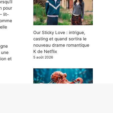
rsqu’il
on pour
 lit-
 comme
elle
Our Sticky Love : intrigue,
casting et quand sortira le
nouveau drame romantique
agne
K de Netflix
r une
5 août 2026
tion et
s et
roits
e
Les poulpes mangent des