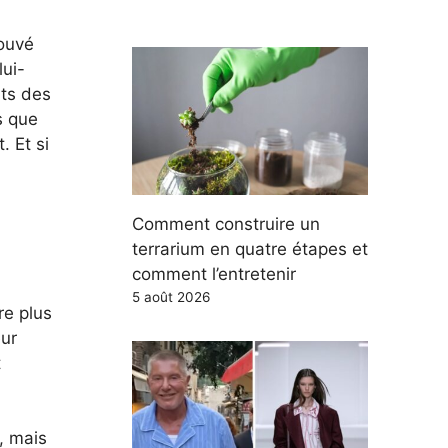
rouvé
lui-
its des
s que
. Et si
Comment construire un
terrarium en quatre étapes et
comment l’entretenir
5 août 2026
re plus
eur
t
, mais