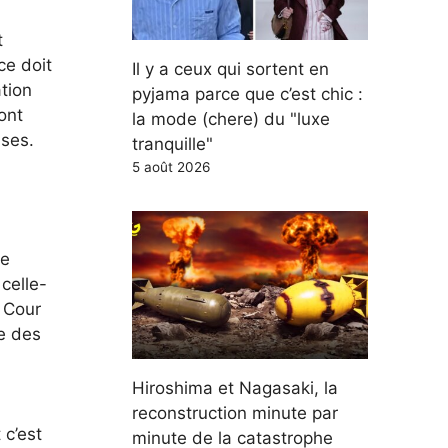
t
ce doit
Il y a ceux qui sortent en
ation
pyjama parce que c’est chic :
ont
la mode (chere) du "luxe
ises.
tranquille"
5 août 2026
ne
celle-
a Cour
e des
Hiroshima et Nagasaki, la
reconstruction minute par
 c’est
minute de la catastrophe