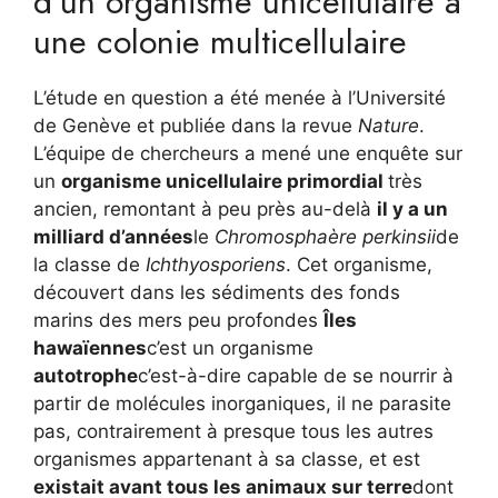
d’un organisme unicellulaire à
une colonie multicellulaire
L’étude en question a été menée à l’Université
de Genève et publiée dans la revue
Nature
.
L’équipe de chercheurs a mené une enquête sur
un
organisme unicellulaire primordial
très
ancien, remontant à peu près au-delà
il y a un
milliard d’années
le
Chromosphaère
perkinsii
de
la classe de
Ichthyosporiens
. Cet organisme,
découvert dans les sédiments des fonds
marins des mers peu profondes
Îles
hawaïennes
c’est un organisme
autotrophe
c’est-à-dire capable de se nourrir à
partir de molécules inorganiques, il ne parasite
pas, contrairement à presque tous les autres
organismes appartenant à sa classe, et est
existait avant tous les animaux sur terre
dont