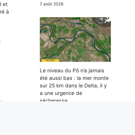
l et
7 août 2026
ré à
t
Le niveau du Pô n’a jamais
été aussi bas : la mer monte
sur 25 km dans le Delta, il y
a une urgence de
sécheresse
airage
7 août 2026