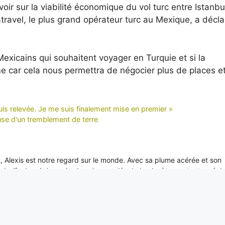
oir sur la viabilité économique du vol turc entre Istanbu
avel, le plus grand opérateur turc au Mexique, a décla
xicains qui souhaitent voyager en Turquie et si la
e car cela nous permettra de négocier plus de places e
is relevée. Je me suis finalement mise en premier »
ause d'un tremblement de terre
it, Alexis est notre regard sur le monde. Avec sa plume acérée et son
xclusifs depuis les coins les plus reculés de la planète, portant un écl