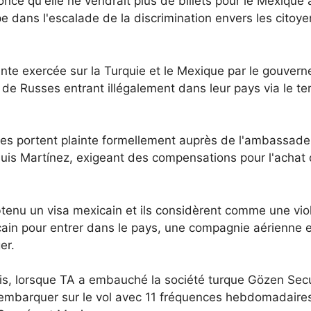
ncé qu'elle ne vendrait plus de billets pour le Mexique 
pe dans l'escalade de la discrimination envers les citoy
sante exercée sur la Turquie et le Mexique par le gouver
e Russes entrant illégalement dans leur pays via le terr
es portent plainte formellement auprès de l'ambassade
 Luis Martínez, exigeant des compensations pour l'achat
obtenu un visa mexicain et ils considèrent comme une vio
icain pour entrer dans le pays, une compagnie aérienne 
er.
is, lorsque TA a embauché la société turque Gözen Secu
 embarquer sur le vol avec 11 fréquences hebdomadaire