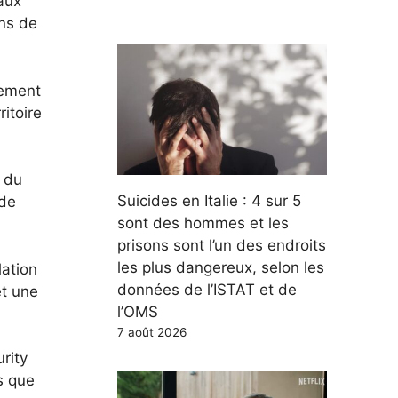
aux
ens de
nement
itoire
 du
Suicides en Italie : 4 sur 5
 de
sont des hommes et les
prisons sont l’un des endroits
les plus dangereux, selon les
lation
données de l’ISTAT et de
et une
l’OMS
7 août 2026
rity
s que