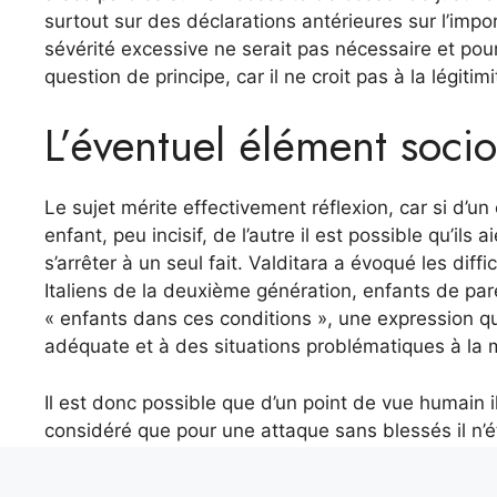
surtout sur des déclarations antérieures sur l’impo
sévérité excessive ne serait pas nécessaire et pour
question de principe, car il ne croit pas à la légitimi
L’éventuel élément socio
Le sujet mérite effectivement réflexion, car si d’u
enfant, peu incisif, de l’autre il est possible qu’ils
s’arrêter à un seul fait. Valditara a évoqué les diff
Italiens de la deuxième génération, enfants de pare
« enfants dans ces conditions », une expression qui
adéquate et à des situations problématiques à la 
Il est donc possible que d’un point de vue humain il
considéré que pour une attaque sans blessés il n’étai
c’est précisément l’idée que l’on se fait de l’éduca
Est-il pédagogique de recourir à la justice pénale 