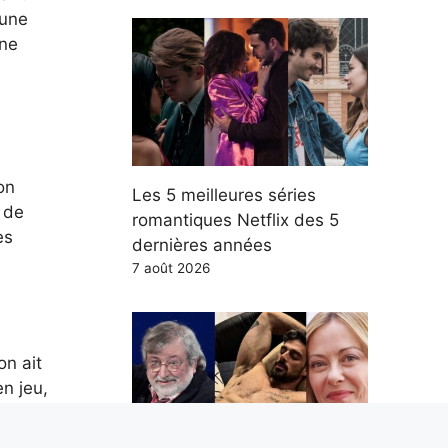
 une
une
on
Les 5 meilleures séries
e de
romantiques Netflix des 5
es
dernières années
7 août 2026
on ait
en jeu,
aine.
ment à