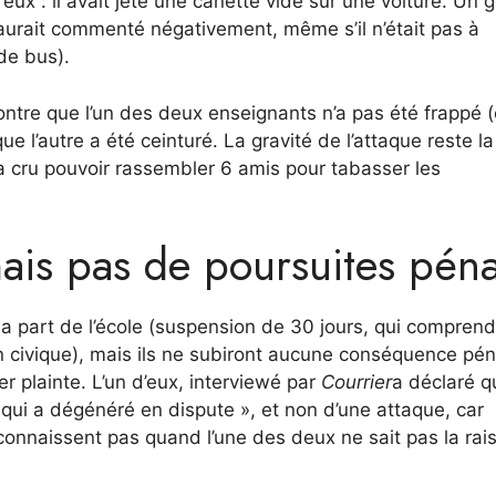
eux : il avait jeté une canette vide sur une voiture. Un 
 aurait commenté négativement, même s’il n’était pas à
 de bus).
ontre que l’un des deux enseignants n’a pas été frappé 
e l’autre a été ceinturé. La gravité de l’attaque reste la
a cru pouvoir rassembler 6 amis pour tabasser les
mais pas de poursuites péna
la part de l’école (suspension de 30 jours, qui comprend
ion civique), mais ils ne subiront aucune conséquence pén
r plainte. L’un d’eux, interviewé par
Courrier
a déclaré q
n qui a dégénéré en dispute », et non d’une attaque, car
 connaissent pas quand l’une des deux ne sait pas la rai