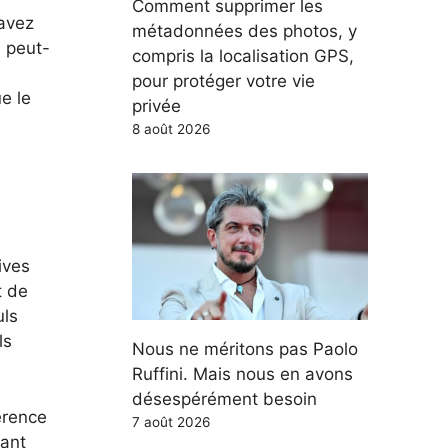
Comment supprimer les
 avez
métadonnées des photos, y
a peut-
compris la localisation GPS,
pour protéger votre vie
e le
privée
8 août 2026
ives
t de
uls
ls
Nous ne méritons pas Paolo
Ruffini. Mais nous en avons
désespérément besoin
érence
7 août 2026
sant