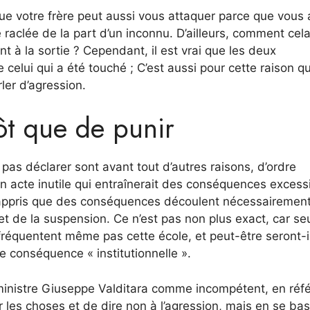
 que votre frère peut aussi vous attaquer parce que vous
e raclée de la part d’un inconnu. D’ailleurs, comment cel
nt à la sortie ? Cependant, il est vrai que les deux
lui qui a été touché ; C’est aussi pour cette raison qu
ler d’agression.
ôt que de punir
pas déclarer sont avant tout d’autres raisons, d’ordre
un acte inutile qui entraînerait des conséquences excess
éjà appris que des conséquences découlent nécessairemen
et de la suspension. Ce n’est pas non plus exact, car se
fréquentent même pas cette école, et peut-être seront-i
ne conséquence « institutionnelle ».
 ministre Giuseppe Valditara comme incompétent, en réf
er les choses et de dire non à l’agression, mais en se ba