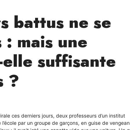
s battus ne se
 : mais une
elle suffisante
s ?
le ces derniers jours, deux professeurs d’un institut
de l’école par un groupe de garçons, en guise de vengea