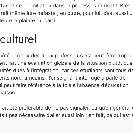
rtance de l’humiliation dans le processus éducatif. Bref,
rait même être néfaste ; en outre, pour lui, c’est aussi 
té de la plainte du parti.
culturel
n côté le choix des deux professeurs est peut-être trop b
 aient fait une évaluation globale de la situation plutôt qu
icultés dues à l’intégration, car ces étudiants sont tous d
nts nord-africains ; l’enseignant interrogé a parlé de
 peut faire référence à la fois à l’absence d’éducation
maison.
 ait été préférable de ne pas signaler, ou qu’en général 
t pas nécessaire d’aller aussi loin ; en fait, ce qui est 
tion, et le rôle de l’école et des enseignants dans ce dom
avec des mineurs ? Leur conviction les aiderait-elle vrai