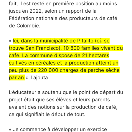
fait, il est resté en première position au moins
jusqu’en 2022, selon un rapport de la
Fédération nationale des producteurs de café
de Colombie.
«
Ici, dans la municipalité de Pitalito (où se
trouve San Francisco), 10 800 familles vivent du
café. La commune dispose de 21 hectares
cultivés en céréales et la production atteint un
peu plus de 220 000 charges de parche sèche
par an.
« il ajouta.
L’éducateur a soutenu que le point de départ du
projet était que ses élèves et leurs parents
avaient des notions sur la production de café,
ce qui signifiait le début de tout.
« Je commence à développer un exercice