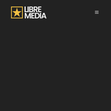
Aller
au
Menu
contenu