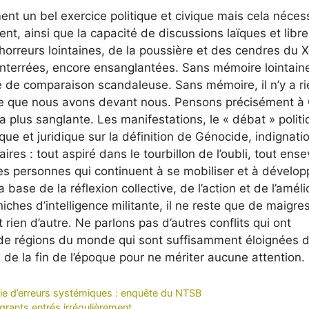
ment un bel exercice politique et civique mais cela néces
nt, ainsi que la capacité de discussions laïques et libre
horreurs lointaines, de la poussière et des cendres du 
enterrées, encore ensanglantées. Sans mémoire lointain
e de comparaison scandaleuse. Sans mémoire, il n’y a ri
 ce que nous avons devant nous. Pensons précisément à
a plus sanglante. Les manifestations, le « débat » politi
que et juridique sur la définition de
Génocide, indignatio
res : tout aspiré dans le tourbillon de l’oubli, tout ense
des personnes qui continuent à se mobiliser et à dévelop
 base de la réflexion collective, de l’action et de l’améli
ches d’intelligence militante, il ne reste que de maigre
ien d’autre. Ne parlons pas d’autres conflits qui ont
 de régions du monde qui sont suffisamment éloignées 
 de la fin de l’époque pour ne mériter aucune attention.
rie d’erreurs systémiques : enquête du NTSB
igrants entrés irrégulièrement