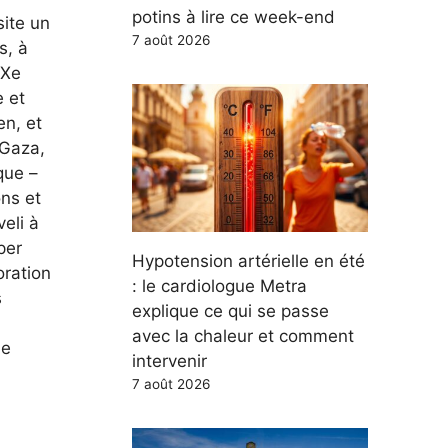
potins à lire ce week-end
site un
7 août 2026
s, à
XXe
e et
en, et
 Gaza,
que –
ns et
veli à
per
Hypotension artérielle en été
oration
: le cardiologue Metra
s
explique ce qui se passe
avec la chaleur et comment
de
intervenir
7 août 2026