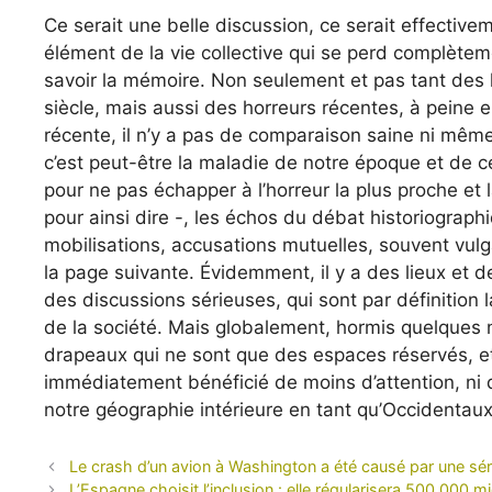
Ce serait une belle discussion, ce serait effective
élément de la vie collective qui se perd complèteme
savoir la mémoire. Non seulement et pas tant des 
siècle, mais aussi des horreurs récentes, à peine 
récente, il n’y a pas de comparaison saine ni mêm
c’est peut-être la maladie de notre époque et de
pour ne pas échapper à l’horreur la plus proche et l
pour ainsi dire -, les échos du débat historiographi
mobilisations, accusations mutuelles, souvent vulgai
la page suivante. Évidemment, il y a des lieux et 
des discussions sérieuses, qui sont par définition la
de la société. Mais globalement, hormis quelques ni
drapeaux qui ne sont que des espaces réservés, et r
immédiatement bénéficié de moins d’attention, ni
notre géographie intérieure en tant qu’Occidentaux
Le crash d’un avion à Washington a été causé par une sé
L’Espagne choisit l’inclusion : elle régularisera 500 000 m