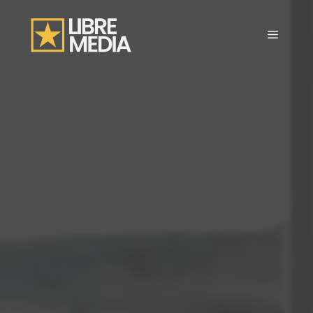
Aller
au
Menu
contenu