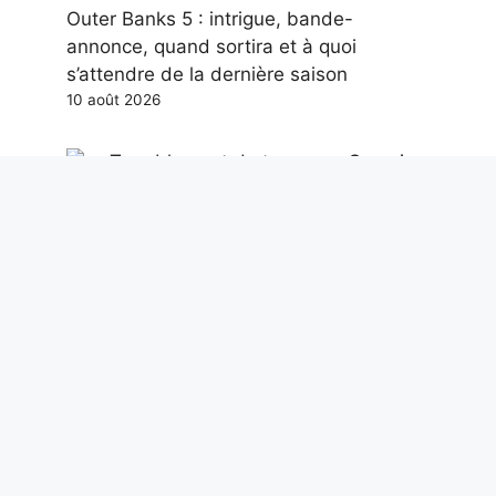
Outer Banks 5 : intrigue, bande-
annonce, quand sortira et à quoi
s’attendre de la dernière saison
10 août 2026
Tremblement de terre aux Campi Flegrei
de magnitude 3,0 dans la nuit : nouveau
choc ressenti à Pouzzoles et Naples
10 août 2026