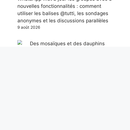
nouvelles fonctionnalités : comment
utiliser les balises @tutti, les sondages
anonymes et les discussions parallèles
9 août 2026
Des mosaïques et des dauphins
découverts dans une caserne de
pompiers de la Rome antique datant du
IIe siècle après JC
9 août 2026