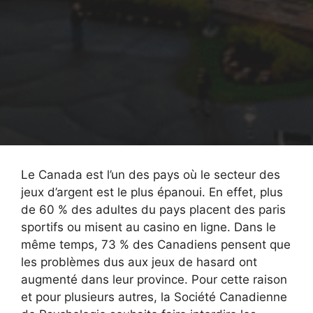
Le Canada est l’un des pays où le secteur des
jeux d’argent est le plus épanoui. En effet, plus
de 60 % des adultes du pays placent des paris
sportifs ou misent au casino en ligne. Dans le
même temps, 73 % des Canadiens pensent que
les problèmes dus aux jeux de hasard ont
augmenté dans leur province. Pour cette raison
et pour plusieurs autres, la Société Canadienne