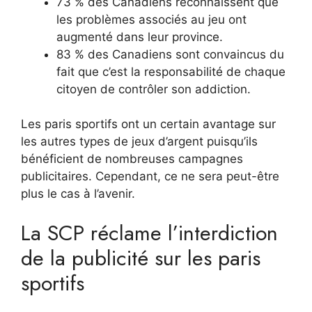
73 % des Canadiens reconnaissent que
les problèmes associés au jeu ont
augmenté dans leur province.
83 % des Canadiens sont convaincus du
fait que c’est la responsabilité de chaque
citoyen de contrôler son addiction.
Les paris sportifs ont un certain avantage sur
les autres types de jeux d’argent puisqu’ils
bénéficient de nombreuses campagnes
publicitaires. Cependant, ce ne sera peut-être
plus le cas à l’avenir.
La SCP réclame l’interdiction
de la publicité sur les paris
sportifs