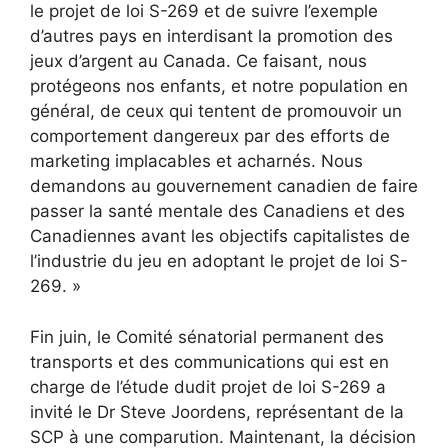
le projet de loi S-269 et de suivre l’exemple
d’autres pays en interdisant la promotion des
jeux d’argent au Canada. Ce faisant, nous
protégeons nos enfants, et notre population en
général, de ceux qui tentent de promouvoir un
comportement dangereux par des efforts de
marketing implacables et acharnés. Nous
demandons au gouvernement canadien de faire
passer la santé mentale des Canadiens et des
Canadiennes avant les objectifs capitalistes de
l’industrie du jeu en adoptant le projet de loi S-
269. »
Fin juin, le Comité sénatorial permanent des
transports et des communications qui est en
charge de l’étude dudit projet de loi S-269 a
invité le Dr Steve Joordens, représentant de la
SCP à une comparution. Maintenant, la décision