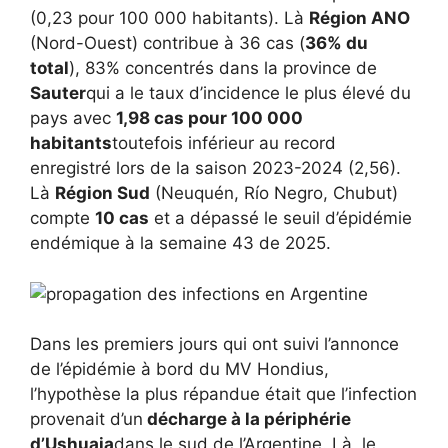
(0,23 pour 100 000 habitants). Là
Région ANO
(Nord-Ouest) contribue à 36 cas (
36% du
total
), 83% concentrés dans la province de
Sauter
qui a le taux d’incidence le plus élevé du
pays avec
1,98 cas pour 100 000
habitants
toutefois inférieur au record
enregistré lors de la saison 2023-2024 (2,56).
Là
Région Sud
(Neuquén, Río Negro, Chubut)
compte
10 cas
et a dépassé le seuil d’épidémie
endémique à la semaine 43 de 2025.
Dans les premiers jours qui ont suivi l’annonce
de l’épidémie à bord du MV Hondius,
l’hypothèse la plus répandue était que l’infection
provenait d’un
décharge à la périphérie
d’Ushuaia
dans le sud de l’Argentine. Là, le